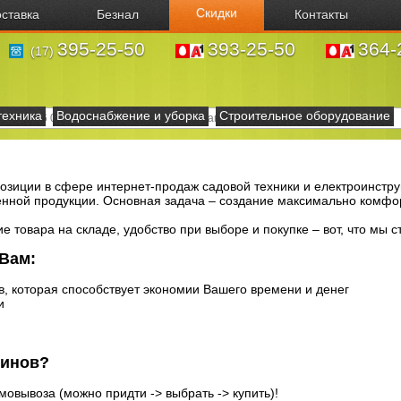
Скидки
ставка
Безнал
Контакты
395-25-50
393-25-50
364-
(17)
техника
Водоснабжение и уборка
Строительное оборудование
зиции в сфере интернет-продаж садовой техники и електроинструм
енной продукции. Основная задача – создание максимально комфо
 товара на складе, удобство при выборе и покупке – вот, что мы с
 Вам:
, которая способствует экономии Вашего времени и денег
и
зинов?
овывоза (можно придти -> выбрать -> купить)!