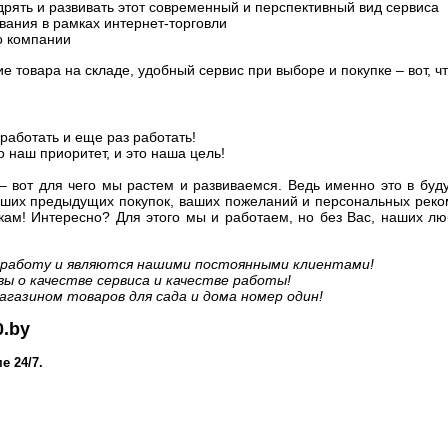
рять и развивать этот современный и перспективный вид сервиса
ания в рамках интернет-торговли
о компании
 товара на складе, удобный сервис при выборе и покупке – вот, ч
работать и еще раз работать!
о наш приоритет, и это наша цель!
– вот для чего мы растем и развиваемся. Ведь именно это в бу
 ваших предыдущих покупок, ваших пожеланий и персональных рек
кам! Интересно? Для этого мы и работаем, но без Вас, наших лю
у работу и являются нашими постоянными клиентами!
 о качестве сервиса и качестве работы!
газином товаров для сада и дома номер один!
0.by
е 24/7.