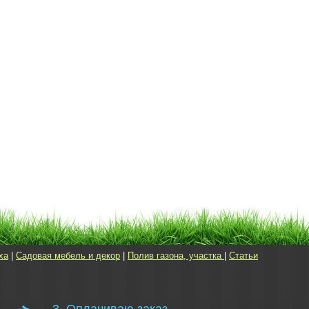
ха
|
Садовая мебель и декор
|
Полив газона, участка
|
Статьи