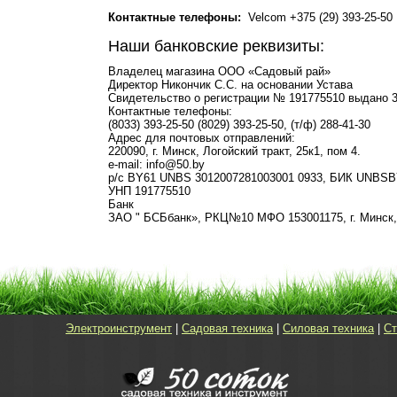
Контактные телефоны:
Velcom +375 (29) 393-25-50 
Наши банковские реквизиты:
Владелец магазина ООО «Садовый рай»
Директор Никончик С.С. на основании Устава
Свидетельство о регистрации № 191775510 выдано 
Контактные телефоны:
(8033) 393-25-50 (8029) 393-25-50, (т/ф) 288-41-30
Адрес для почтовых отправлений:
220090, г. Минск, Логойский тракт, 25к1, пом 4.
e-mail: info@50.by
р/с BY61 UNBS 3012007281003001 0933, БИК UNBS
УНП 191775510
Банк
ЗАО " БСБбанк», РКЦ№10 МФО 153001175, г. Минск, у
Электроинструмент
|
Садовая техника
|
Силовая техника
|
Ст