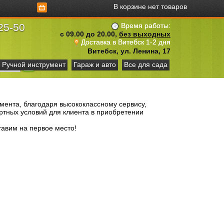
В корзине нет товаров
25-50
Время работы:
с 09.00 до 20.00,
без выходных
Доставка в Витебск 1-2 дня
Витебск, ул. Ленина, 17
Ручной инструмент
Гараж и авто
Все для сада
ента, благодаря высококлассному сервису,
ртных условий для клиента в приобретении
тавим на первое место!