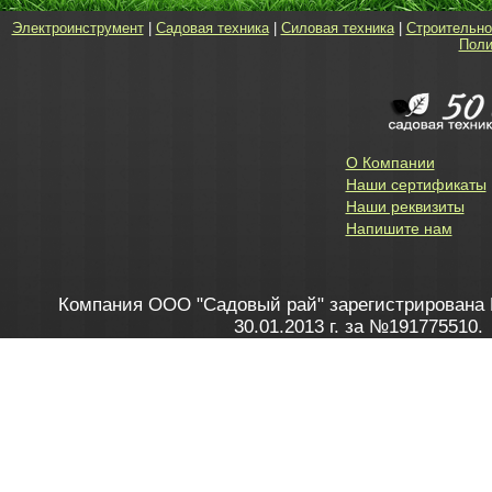
Электроинструмент
|
Садовая техника
|
Силовая техника
|
Строительно
Поли
О Компании
Наши сертификаты
Наши реквизиты
Напишите нам
Компания ООО "Садовый рай" зарегистрирована 
30.01.2013 г. за №191775510.
Зарегистрирован в Торговом реестре 28.02.2013 г. 
Как это работает
до 20:00 пн-пт, с 10:00 до 16:00 
1. Заказываю товар
2. Полу
в Контакт центре
Заби
8 801 100 45 46
Мне 
Бела
e-mail
skype