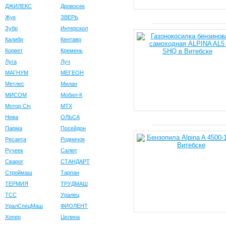
ДЖИЛЕКС
Дровосек
Жук
ЗВЕРЬ
Зубр
Интерскол
Калибр
Кентавр
Корвет
Кремень
Луга
Луч
МАГНУМ
МЕГЕОН
Метлес
Милан
МИСОМ
Мобил-К
Мотор Сiч
МТХ
Нева
ОЛЬСА
Парма
Посейдон
Ресанта
Родничок
Ручеек
Салют
Сварог
СТАНДАРТ
Строймаш
Тарпан
ТЕРМИЯ
ТРУДМАШ
ТСС
Уралец
УралСпецМаш
ФИОЛЕНТ
Хопер
Целина