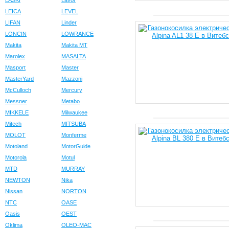
LASKI
Lavor
LEICA
LEVEL
LIFAN
Linder
LONCIN
LOWRANCE
Makita
Makita MT
Marolex
MASALTA
Masport
Master
MasterYard
Mazzoni
McCulloch
Mercury
Messner
Metabo
MIKKELE
Milwaukee
Mitech
MITSUBA
MOLOT
Monferme
Motoland
MotorGuide
Motorola
Motul
MTD
MURRAY
NEWTON
Nika
Nissan
NORTON
NTC
OASE
Oasis
OEST
Oklima
OLEO-MAC