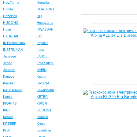
Holzfforma
Homelite
Honda
HORIZONT
Hozelock
HQ
HUGONG
Husqvarna
Huter
HWASDAN
HYUNDAI
IBO
IK Professional
Impulse
INSTRUMAX
Intex
Janssen
JASOL
Jebao
Jeta Safety
Junkers
KABIN
Kangye
Kapro
Karcher
KATANA
KAUFMANN
Kawashima
Kepler
KETER
KIORITS
KIPOR
KIRK
KORONA
Koshin
Kranzle
KREBER
Kress
Kroll
Laserliner