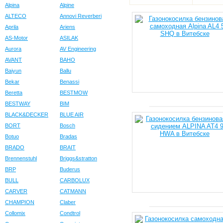
Alpina
Alpine
ALTECO
Annovi Reverberi
Aprila
Ariens
AS-Motor
ASILAK
Aurora
AV Engineering
AVANT
BAHO
Baiyun
Ballu
Bekar
Benassi
Beretta
BESTMOW
BESTWAY
BIM
BLACK&DECKER
BLUE AIR
BORT
Bosch
Botuo
Bradas
BRADO
BRAIT
Brennenstuhl
Briggs&stratton
BRP
Buderus
BULL
CARBOLUX
CARVER
CATMANN
CHAMPION
Claber
Collomix
Condtrol