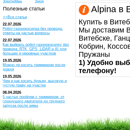
ЭлектроМаш
Энкор
Alpina в 
Полезные статьи
>>Все статьи
Купить в Витеб
22.07.2026
Мы доставим В
Робот-газонокосилка без провода:
ответы на частые вопросы
Витебске, Ган
22.07.2026
Кобрин, Коссо
Как выбрать робот-газонокосилку без
провода: RTK, GPS, LiDAR и AI для
Пружаны
больших и неровных участков
19.05.2026
1) Удобно выб
Можно ли косить триммером после
телефону!
дождя
19.05.2026
Чем и как косить бурьян, высокую и
густую траву на участке
08.04.2026
5 частых проблем с триммером: от
глохнущего двигателя до трудного
запуска после зимы