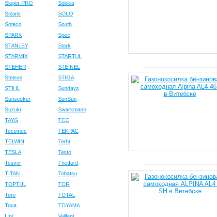
Skiper PRO
Sokkia
Solaris
SOLO
Soteco
South
SPARK
Spec
STANLEY
Stark
STARMIX
STARTUL
STEHER
STEINEL
Steinve
STIGA
STIHL
Sundays
Sunseeker
SunSun
Suzuki
Swarkmann
TAYG
TCC
Tecomec
TEKPAC
TELWIN
Terhi
TESLA
Testo
Tesvor
Thetford
TITAN
Tohatsu
TOPTUL
TOR
Toro
TOTAL
Toua
TOYAMA
Uni
Vaillant