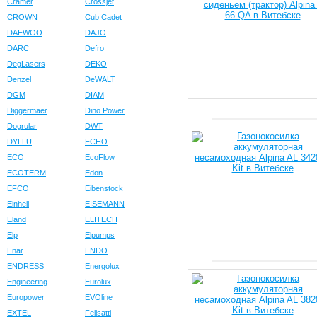
Cramer
Crossjet
CROWN
Cub Cadet
DAEWOO
DAJO
DARC
Defro
DegLasers
DEKO
Denzel
DeWALT
DGM
DIAM
Diggermaer
Dino Power
Dogrular
DWT
DYLLU
ECHO
ECO
EcoFlow
ECOTERM
Edon
EFCO
Eibenstock
Einhell
EISEMANN
Eland
ELITECH
Elp
Elpumps
Enar
ENDO
ENDRESS
Energolux
Engineering
Eurolux
Europower
EVOline
EXTEL
Felisatti