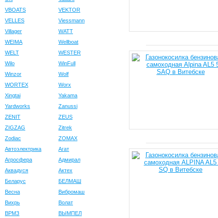
VBOATS
VEKTOR
VELLES
Viessmann
Villager
WATT
WEIMA
Wellboat
WELT
WESTER
Wilo
WinFull
Winzor
Wolf
WORTEX
Worx
Xingtai
Yakama
Yardworks
Zanussi
ZENIT
ZEUS
ZIGZAG
Zitrek
Zodiac
ZOMAX
Автоэлектрика
Агат
Агросфера
Адмирал
Аквадуся
Актех
Беларус
БЕЛМАШ
Весна
Вибромаш
Вихрь
Волат
ВРМЗ
ВЫМПЕЛ