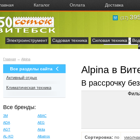
лавная
Каталог
Оплата
Доставка
395
(17)
Электроинструмент
Садовая техника
Силовая техника
Вод
Главная
→
Alpina
Alpina в Вит
Все разделы сайта
Активный отдых
В рассрочку бе
Климатическая техника
Филь
Все бренды:
3M
ABAC
ADA
AEG
AGT
Akita
AL-KO
Albatros
Сортировка:
по
умолча