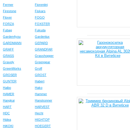
Fermer
Fiorentini
Firestone
Fiskars
Flover
FOGO
FORZA
FOXSTER
Fubag
Fukuda
Garden4you
Gardenlux
GARDMANN
GEPARD
GRAFF
GRANDFAR
GRASS
Grasshopper
Gravely
Greengear
GreenWorks
Groff
GROSER
GROST
GUNTER
Habert
Haibo
Hako
HAMER
Hammer
Hangkai
Hanskonner
HART
HARVEST
HDC
Hecht
Hidea
HIGHTOP
HiKOKI
HOEGERT