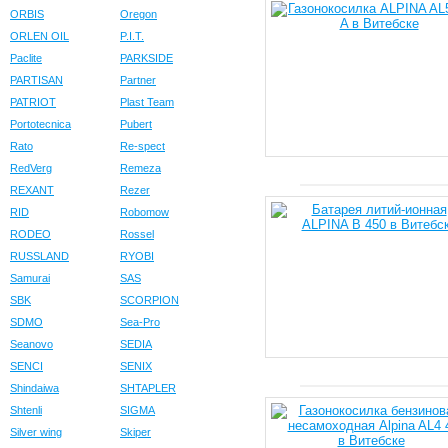
ORBIS
Oregon
ORLEN OIL
P.I.T.
Paclite
PARKSIDE
PARTISAN
Partner
PATRIOT
Plast Team
Portotecnica
Pubert
Rato
Re-spect
RedVerg
Remeza
REXANT
Rezer
RID
Robomow
RODEO
Rossel
RUSSLAND
RYOBI
Samurai
SAS
SBK
SCORPION
SDMO
Sea-Pro
Seanovo
SEDIA
SENCI
SENIX
Shindaiwa
SHTAPLER
Shtenli
SIGMA
Silver wing
Skiper