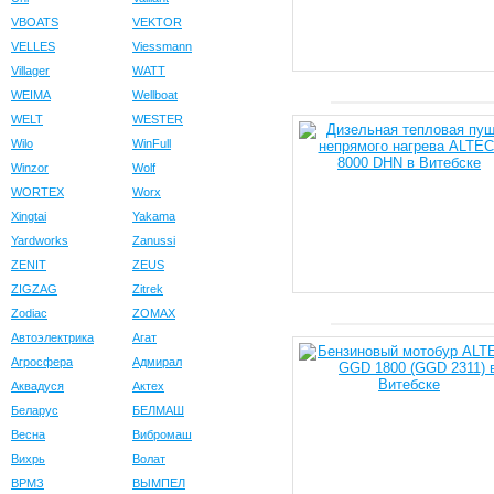
VBOATS
VEKTOR
VELLES
Viessmann
Villager
WATT
WEIMA
Wellboat
WELT
WESTER
Wilo
WinFull
Winzor
Wolf
WORTEX
Worx
Xingtai
Yakama
Yardworks
Zanussi
ZENIT
ZEUS
ZIGZAG
Zitrek
Zodiac
ZOMAX
Автоэлектрика
Агат
Агросфера
Адмирал
Аквадуся
Актех
Беларус
БЕЛМАШ
Весна
Вибромаш
Вихрь
Волат
ВРМЗ
ВЫМПЕЛ