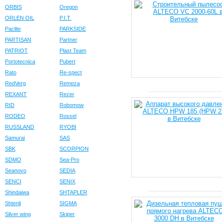
ORBIS
Oregon
ORLEN OIL
P.I.T.
Paclite
PARKSIDE
PARTISAN
Partner
PATRIOT
Plast Team
Portotecnica
Pubert
Rato
Re-spect
RedVerg
Remeza
REXANT
Rezer
RID
Robomow
RODEO
Rossel
RUSSLAND
RYOBI
Samurai
SAS
SBK
SCORPION
SDMO
Sea-Pro
Seanovo
SEDIA
SENCI
SENIX
Shindaiwa
SHTAPLER
Shtenli
SIGMA
Silver wing
Skiper