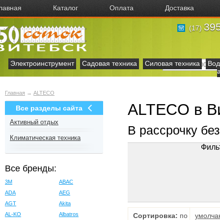
лавная
Каталог
Оплата
Доставка
395
(17)
Электроинструмент
Садовая техника
Силовая техника
Вод
Главная
→
ALTECO
ALTECO в В
Все разделы сайта
Активный отдых
В рассрочку бе
Климатическая техника
Филь
Все бренды:
3M
ABAC
ADA
AEG
AGT
Akita
AL-KO
Albatros
Сортировка:
по
умолча