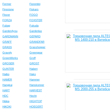
Fermer
Fiorentini
Firestone
Fiskars
Flover
FOGO
FORZA
FOXSTER
Fubag
Fukuda
Garden4you
Gardenlux
GARDMANN
GEPARD
GRAFF
GRANDFAR
GRASS
Grasshopper
Gravely
Greengear
GreenWorks
Groff
GROSER
GROST
GUNTER
Habert
Haibo
Hako
HAMER
Hammer
Hangkai
Hanskonner
HART
HARVEST
HDC
Hecht
Hidea
HIGHTOP
HiKOKI
HOEGERT