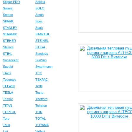
Skiper PRO
Sokkia
Solaris
SOLO
Soteco
South
SPARK
Spec
STANLEY
Stark
STARMIX
STARTUL
STEHER
STEINEL
Steinve
STIGA
STIHL
Sundays
Sunseeker
SunSun
Suzuki
Swarkmann
TAYG
TCC
Tecomec
TEKPAC
TELWIN
Terhi
TESLA
Testo
Tesvor
Thetford
TITAN
Tohatsu
TOPTUL
TOR
Toro
TOTAL
Toua
TOYAMA
Uni
Vaillant