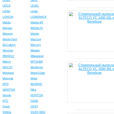
LASKI
Lavor
LEICA
LEVEL
LIFAN
Linder
LONCIN
LOWRANCE
Makita
Makita MT
Marolex
MASALTA
Masport
Master
MasterYard
Mazzoni
McCulloch
Mercury
Messner
Metabo
MIKKELE
Milwaukee
Mitech
MITSUBA
MOLOT
Monferme
Motoland
MotorGuide
Motorola
Motul
MTD
MURRAY
NEWTON
Nika
Nissan
NORTON
NTC
OASE
Oasis
OEST
Oklima
OLEO-MAC