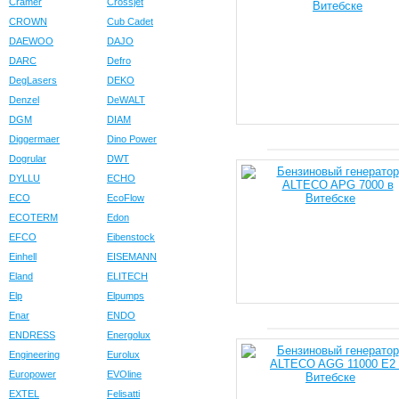
Cramer
Crossjet
CROWN
Cub Cadet
DAEWOO
DAJO
DARC
Defro
DegLasers
DEKO
Denzel
DeWALT
DGM
DIAM
Diggermaer
Dino Power
Dogrular
DWT
DYLLU
ECHO
ECO
EcoFlow
ECOTERM
Edon
EFCO
Eibenstock
Einhell
EISEMANN
Eland
ELITECH
Elp
Elpumps
Enar
ENDO
ENDRESS
Energolux
Engineering
Eurolux
Europower
EVOline
EXTEL
Felisatti