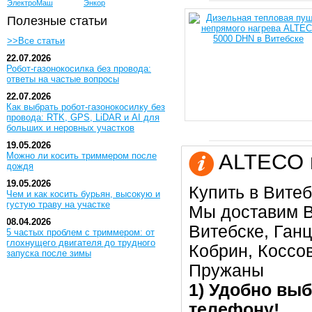
ЭлектроМаш
Энкор
Полезные статьи
>>Все статьи
22.07.2026
Робот-газонокосилка без провода:
ответы на частые вопросы
22.07.2026
Как выбрать робот-газонокосилку без
провода: RTK, GPS, LiDAR и AI для
больших и неровных участков
19.05.2026
ALTECO в
Можно ли косить триммером после
дождя
19.05.2026
Купить в Витеб
Чем и как косить бурьян, высокую и
густую траву на участке
Мы доставим В
08.04.2026
Витебске, Ган
5 частых проблем с триммером: от
глохнущего двигателя до трудного
Кобрин, Коссо
запуска после зимы
Пружаны
1) Удобно выб
телефону!