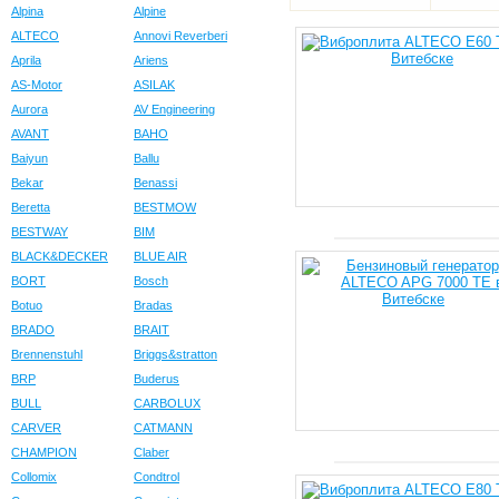
Alpina
Alpine
ALTECO
Annovi Reverberi
Aprila
Ariens
AS-Motor
ASILAK
Aurora
AV Engineering
AVANT
BAHO
Baiyun
Ballu
Bekar
Benassi
Beretta
BESTMOW
BESTWAY
BIM
BLACK&DECKER
BLUE AIR
BORT
Bosch
Botuo
Bradas
BRADO
BRAIT
Brennenstuhl
Briggs&stratton
BRP
Buderus
BULL
CARBOLUX
CARVER
CATMANN
CHAMPION
Claber
Collomix
Condtrol