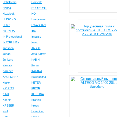
Holzfforma
Homelite
Honda
HORIZONT
Hozelock
HQ
HUGONG
Husqvarna
Huter
HWASDAN
HYUNDAI
IBO
IK Professional
Impulse
INSTRUMAX
Intex
Janssen
JASOL
Jebao
Jeta Safety
Junkers
KABIN
Kangye
Kapro
Karcher
KATANA
KAUFMANN
Kawashima
Kepler
KETER
KIORITS
KIPOR
KIRK
KORONA
Koshin
Kranzle
KREBER
Kress
Kroll
Laserliner