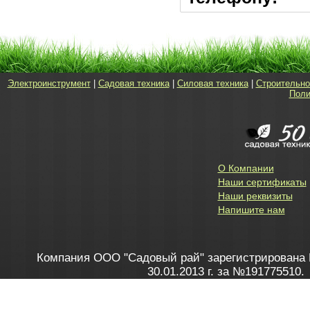
Электроинструмент
|
Садовая техника
|
Силовая техника
|
Строительно
Поли
О Компании
Наши сертификаты
Наши реквизиты
Напишите нам
Компания ООО "Садовый рай" зарегистрирована 
30.01.2013 г. за №191775510.
Зарегистрирован в Торговом реестре 28.02.2013 г. 
Как это работает
до 20:00 пн-пт, с 10:00 до 16:00 