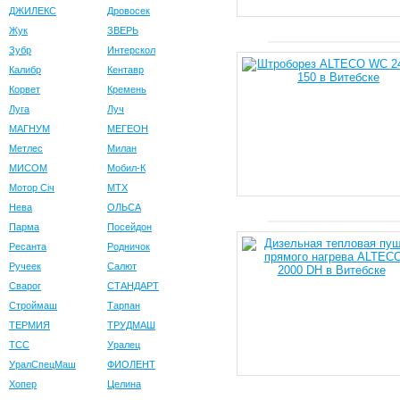
ДЖИЛЕКС
Дровосек
Жук
ЗВЕРЬ
Зубр
Интерскол
Калибр
Кентавр
Корвет
Кремень
Луга
Луч
МАГНУМ
МЕГЕОН
Метлес
Милан
МИСОМ
Мобил-К
Мотор Сiч
МТХ
Нева
ОЛЬСА
Парма
Посейдон
Ресанта
Родничок
Ручеек
Салют
Сварог
СТАНДАРТ
Строймаш
Тарпан
ТЕРМИЯ
ТРУДМАШ
ТСС
Уралец
УралСпецМаш
ФИОЛЕНТ
Хопер
Целина