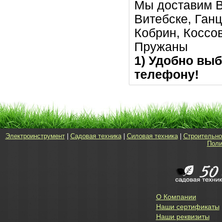
Мы доставим В
Витебске, Ган
Кобрин, Коссо
Пружаны
1) Удобно выб
телефону!
Электроинструмент
|
Садовая техника
|
Силовая техника
|
Строительно
Поли
О Компании
Наши сертификаты
Наши реквизиты