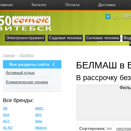
лавная
Каталог
Оплата
Доставка
395
(17)
Электроинструмент
Садовая техника
Силовая техника
Вод
Главная
→
БЕЛМАШ
БЕЛМАШ в В
Все разделы сайта
Активный отдых
В рассрочку бе
Климатическая техника
Филь
Все бренды:
3M
ABAC
ADA
AEG
AGT
Akita
AL-KO
Albatros
Сортировка:
по
умолча