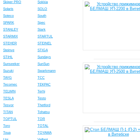
Skiper PRO
Sokkia
Solaris
SOLO
Soteco
South
SPARK
Spec
STANLEY
Stark
STARMIX
STARTUL
STEHER
STEINEL
Steinve
STIGA
STIHL
Sundays
Sunseeker
SunSun
Suzuki
Swarkmann
TAYG
TCC
Tecomec
TEKPAC
TELWIN
Terhi
TESLA
Testo
Tesvor
Thetford
TITAN
Tohatsu
TOPTUL
TOR
Toro
TOTAL
Toua
TOYAMA
Uni
Vaillant