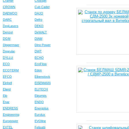
Cramer
Crossjet
CROWN
Cub Cadet
DAEWOO
DAJO
DARC
Defro
DegLasers
DEKO
Denzel
DeWALT
DGM
DIAM
Diggermaer
Dino Power
Dogrular
DWT
DYLLU
ECHO
ECO
EcoFlow
ECOTERM
Edon
EFCO
Eibenstock
Einhell
EISEMANN
Eland
ELITECH
Elp
Elpumps
Enar
ENDO
ENDRESS
Energolux
Engineering
Eurolux
Europower
EVOline
EXTEL
Felisatti