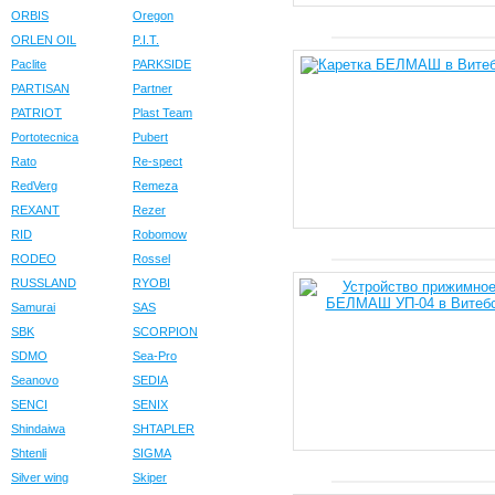
ORBIS
Oregon
ORLEN OIL
P.I.T.
Paclite
PARKSIDE
PARTISAN
Partner
PATRIOT
Plast Team
Portotecnica
Pubert
Rato
Re-spect
RedVerg
Remeza
REXANT
Rezer
RID
Robomow
RODEO
Rossel
RUSSLAND
RYOBI
Samurai
SAS
SBK
SCORPION
SDMO
Sea-Pro
Seanovo
SEDIA
SENCI
SENIX
Shindaiwa
SHTAPLER
Shtenli
SIGMA
Silver wing
Skiper