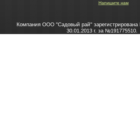
Напишите нам
Компания ООО "Садовый рай" зарегистрирована 
30.01.2013 г. за №191775510.
Зарегистрирован в Торговом реестре 28.02.2013 г. 
Как это работает
до 20:00 пн-пт, с 10:00 до 16:00 
1. Заказываю товар
2. Полу
в Контакт центре
Заби
8 801 100 45 46
Мне 
Бела
e-mail
skype
Посмо
На сайте через корзину
Online-консультант