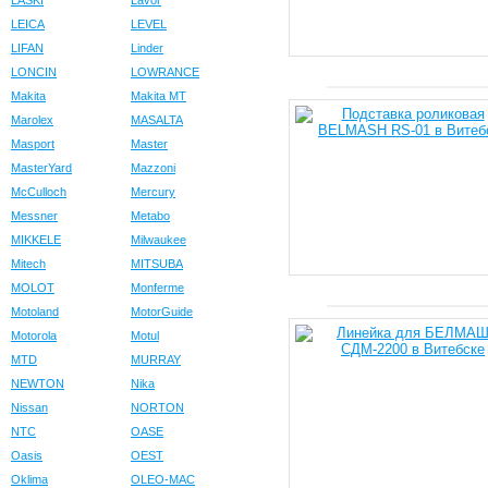
LASKI
Lavor
LEICA
LEVEL
LIFAN
Linder
LONCIN
LOWRANCE
Makita
Makita MT
Marolex
MASALTA
Masport
Master
MasterYard
Mazzoni
McCulloch
Mercury
Messner
Metabo
MIKKELE
Milwaukee
Mitech
MITSUBA
MOLOT
Monferme
Motoland
MotorGuide
Motorola
Motul
MTD
MURRAY
NEWTON
Nika
Nissan
NORTON
NTC
OASE
Oasis
OEST
Oklima
OLEO-MAC