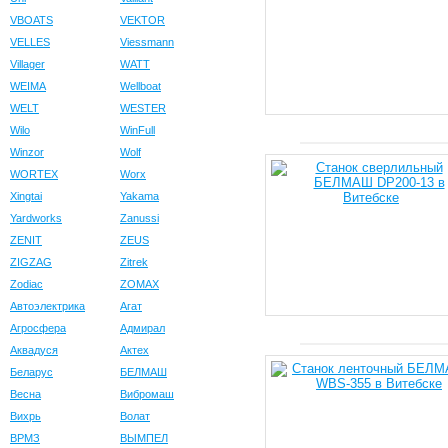
VBOATS
VEKTOR
VELLES
Viessmann
Villager
WATT
WEIMA
Wellboat
WELT
WESTER
Wilo
WinFull
Winzor
Wolf
WORTEX
Worx
Xingtai
Yakama
Yardworks
Zanussi
ZENIT
ZEUS
ZIGZAG
Zitrek
Zodiac
ZOMAX
Автоэлектрика
Агат
Агросфера
Адмирал
Аквадуся
Актех
Беларус
БЕЛМАШ
Весна
Вибромаш
Вихрь
Волат
ВРМЗ
ВЫМПЕЛ