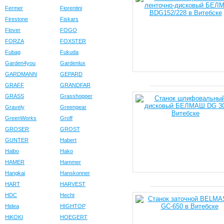
Fermer
Fiorentini
Firestone
Fiskars
Flover
FOGO
FORZA
FOXSTER
Fubag
Fukuda
Garden4you
Gardenlux
GARDMANN
GEPARD
GRAFF
GRANDFAR
GRASS
Grasshopper
Gravely
Greengear
GreenWorks
Groff
GROSER
GROST
GUNTER
Habert
Haibo
Hako
HAMER
Hammer
Hangkai
Hanskonner
HART
HARVEST
HDC
Hecht
Hidea
HIGHTOP
HiKOKI
HOEGERT