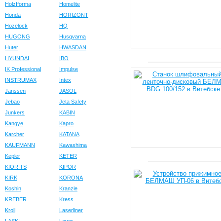
Holzfforma
Homelite
Honda
HORIZONT
Hozelock
HQ
HUGONG
Husqvarna
Huter
HWASDAN
HYUNDAI
IBO
IK Professional
Impulse
INSTRUMAX
Intex
Janssen
JASOL
Jebao
Jeta Safety
Junkers
KABIN
Kangye
Kapro
Karcher
KATANA
KAUFMANN
Kawashima
Kepler
KETER
KIORITS
KIPOR
KIRK
KORONA
Koshin
Kranzle
KREBER
Kress
Kroll
Laserliner