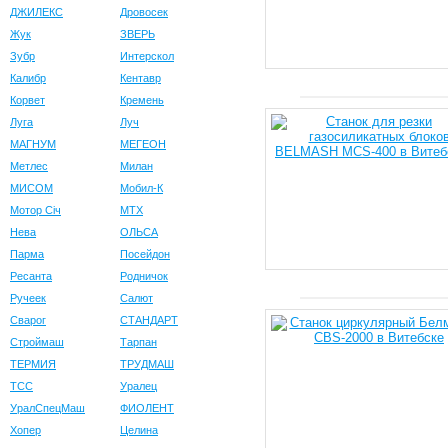
ДЖИЛЕКС
Дровосек
Жук
ЗВЕРЬ
Зубр
Интерскол
Калибр
Кентавр
Корвет
Кремень
Луга
Луч
МАГНУМ
МЕГЕОН
Метлес
Милан
МИСОМ
Мобил-К
Мотор Сiч
МТХ
Нева
ОЛЬСА
Парма
Посейдон
Ресанта
Родничок
Ручеек
Салют
Сварог
СТАНДАРТ
Строймаш
Тарпан
ТЕРМИЯ
ТРУДМАШ
ТСС
Уралец
УралСпецМаш
ФИОЛЕНТ
Хопер
Целина