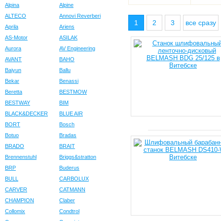
Alpina
Alpine
ALTECO
Annovi Reverberi
1
2
3
все сразу
Aprila
Ariens
AS-Motor
ASILAK
Aurora
AV Engineering
AVANT
BAHO
Baiyun
Ballu
Bekar
Benassi
Beretta
BESTMOW
BESTWAY
BIM
BLACK&DECKER
BLUE AIR
BORT
Bosch
Botuo
Bradas
BRADO
BRAIT
Brennenstuhl
Briggs&stratton
BRP
Buderus
BULL
CARBOLUX
CARVER
CATMANN
CHAMPION
Claber
Collomix
Condtrol