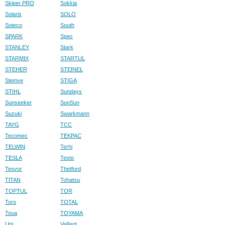
Skiper PRO
Sokkia
Solaris
SOLO
Soteco
South
SPARK
Spec
STANLEY
Stark
STARMIX
STARTUL
STEHER
STEINEL
Steinve
STIGA
STIHL
Sundays
Sunseeker
SunSun
Suzuki
Swarkmann
TAYG
TCC
Tecomec
TEKPAC
TELWIN
Terhi
TESLA
Testo
Tesvor
Thetford
TITAN
Tohatsu
TOPTUL
TOR
Toro
TOTAL
Toua
TOYAMA
Uni
Vaillant