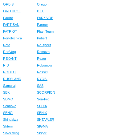
ORBIS
Oregon
ORLEN OIL
P.I.T.
Paclite
PARKSIDE
PARTISAN
Partner
PATRIOT
Plast Team
Portotecnica
Pubert
Rato
Re-spect
RedVerg
Remeza
REXANT
Rezer
RID
Robomow
RODEO
Rossel
RUSSLAND
RYOBI
Samurai
SAS
SBK
SCORPION
SDMO
Sea-Pro
Seanovo
SEDIA
SENCI
SENIX
Shindaiwa
SHTAPLER
Shtenli
SIGMA
Silver wing
Skiper