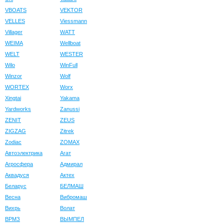
VBOATS
VEKTOR
VELLES
Viessmann
Villager
WATT
WEIMA
Wellboat
WELT
WESTER
Wilo
WinFull
Winzor
Wolf
WORTEX
Worx
Xingtai
Yakama
Yardworks
Zanussi
ZENIT
ZEUS
ZIGZAG
Zitrek
Zodiac
ZOMAX
Автоэлектрика
Агат
Агросфера
Адмирал
Аквадуся
Актех
Беларус
БЕЛМАШ
Весна
Вибромаш
Вихрь
Волат
ВРМЗ
ВЫМПЕЛ