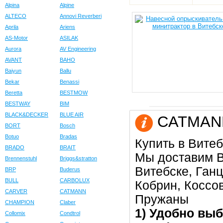
Alpina
Alpine
ALTECO
Annovi Reverberi
Aprila
Ariens
AS-Motor
ASILAK
Aurora
AV Engineering
AVANT
BAHO
Baiyun
Ballu
Bekar
Benassi
Beretta
BESTMOW
BESTWAY
BIM
BLACK&DECKER
BLUE AIR
CATMANN 
BORT
Bosch
Botuo
Bradas
Купить в Витеб
BRADO
BRAIT
Мы доставим В
Brennenstuhl
Briggs&stratton
Витебске, Ган
BRP
Buderus
BULL
CARBOLUX
Кобрин, Коссо
CARVER
CATMANN
Пружаны
CHAMPION
Claber
1) Удобно выб
Collomix
Condtrol