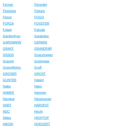
Fermer
Fiorentini
Firestone
Fiskars
Flover
FOGO
FORZA
FOXSTER
Fubag
Fukuda
Garden4you
Gardenlux
GARDMANN
GEPARD
GRAFF
GRANDFAR
GRASS
Grasshopper
Gravely
Greengear
GreenWorks
Groff
GROSER
GROST
GUNTER
Habert
Haibo
Hako
HAMER
Hammer
Hangkai
Hanskonner
HART
HARVEST
HDC
Hecht
Hidea
HIGHTOP
HiKOKI
HOEGERT