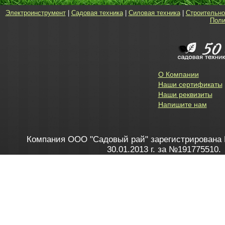
Электроинструмент
|
Садовая техника
|
Силовая техника
|
Строительно
Поли
О Компании
Наши сертификаты
Наши реквизиты
Напишите нам
Компания ООО "Садовый рай" зарегистрирована 
30.01.2013 г. за №191775510.
Зарегистрирован в Торговом реестре 28.02.2013 г. 
Как это работает
до 20:00 пн-пт, с 10:00 до 16:00 
1. Заказываю товар
2. Полу
в Контакт центре
Заби
8 801 100 45 46
Мне 
Бела
e-mail
skype