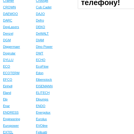
телефону!
Cramer
Crossjet
CROWN
Cub Cadet
DAEWOO
DAJO
DARC
Defro
DegLasers
DEKO
Denzel
DeWALT
DGM
DIAM
Diggermaer
Dino Power
Dogrular
DWT
DYLLU
ECHO
ECO
EcoFlow
ECOTERM
Edon
EFCO
Eibenstock
Einhell
EISEMANN
Eland
ELITECH
Elp
Elpumps
Enar
ENDO
ENDRESS
Energolux
Engineering
Eurolux
Europower
EVOline
EXTEL
Felisatti