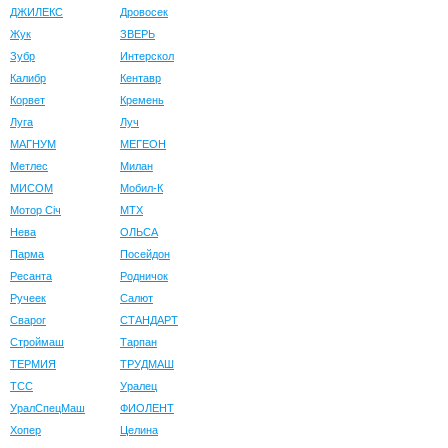
ДЖИЛЕКС
Дровосек
Жук
ЗВЕРЬ
Зубр
Интерскол
Калибр
Кентавр
Корвет
Кремень
Луга
Луч
МАГНУМ
МЕГЕОН
Метлес
Милан
МИСОМ
Мобил-К
Мотор Сiч
МТХ
Нева
ОЛЬСА
Парма
Посейдон
Ресанта
Родничок
Ручеек
Салют
Сварог
СТАНДАРТ
Строймаш
Тарпан
ТЕРМИЯ
ТРУДМАШ
ТСС
Уралец
УралСпецМаш
ФИОЛЕНТ
Хопер
Целина