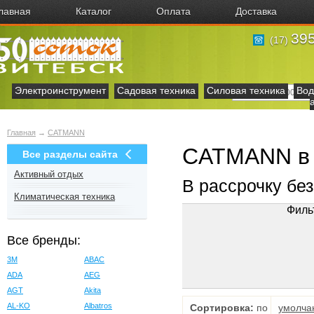
лавная
Каталог
Оплата
Доставка
395
(17)
Электроинструмент
Садовая техника
Силовая техника
Вод
Главная
→
CATMANN
CATMANN в 
Все разделы сайта
Активный отдых
В рассрочку бе
Климатическая техника
Филь
Все бренды:
3M
ABAC
ADA
AEG
AGT
Akita
AL-KO
Albatros
Сортировка:
по
умолча