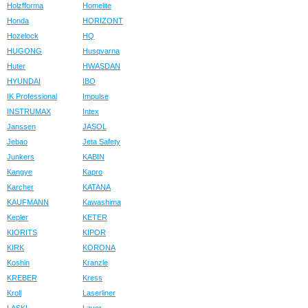
Holzfforma
Homelite
Honda
HORIZONT
Hozelock
HQ
HUGONG
Husqvarna
Huter
HWASDAN
HYUNDAI
IBO
IK Professional
Impulse
INSTRUMAX
Intex
Janssen
JASOL
Jebao
Jeta Safety
Junkers
KABIN
Kangye
Kapro
Karcher
KATANA
KAUFMANN
Kawashima
Kepler
KETER
KIORITS
KIPOR
KIRK
KORONA
Koshin
Kranzle
KREBER
Kress
Kroll
Laserliner