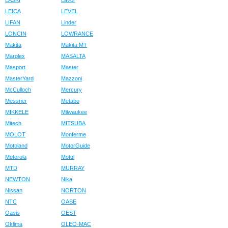
LASKI
Lavor
LEICA
LEVEL
LIFAN
Linder
LONCIN
LOWRANCE
Makita
Makita MT
Marolex
MASALTA
Masport
Master
MasterYard
Mazzoni
McCulloch
Mercury
Messner
Metabo
MIKKELE
Milwaukee
Mitech
MITSUBA
MOLOT
Monferme
Motoland
MotorGuide
Motorola
Motul
MTD
MURRAY
NEWTON
Nika
Nissan
NORTON
NTC
OASE
Oasis
OEST
Oklima
OLEO-MAC