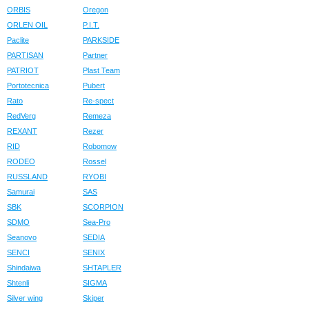
ORBIS
Oregon
ORLEN OIL
P.I.T.
Paclite
PARKSIDE
PARTISAN
Partner
PATRIOT
Plast Team
Portotecnica
Pubert
Rato
Re-spect
RedVerg
Remeza
REXANT
Rezer
RID
Robomow
RODEO
Rossel
RUSSLAND
RYOBI
Samurai
SAS
SBK
SCORPION
SDMO
Sea-Pro
Seanovo
SEDIA
SENCI
SENIX
Shindaiwa
SHTAPLER
Shtenli
SIGMA
Silver wing
Skiper