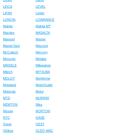
LASKI
Lavor
LEICA
LEVEL
LIFAN
Linder
LONCIN
LOWRANCE
Makita
Makita MT
Marolex
MASALTA
Masport
Master
MasterYard
Mazzoni
McCulloch
Mercury
Messner
Metabo
MIKKELE
Milwaukee
Mitech
MITSUBA
MOLOT
Monferme
Motoland
MotorGuide
Motorola
Motul
MTD
MURRAY
NEWTON
Nika
Nissan
NORTON
NTC
OASE
Oasis
OEST
Oklima
OLEO-MAC