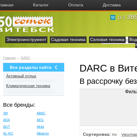
лавная
Каталог
Оплата
Доставка
395
(17)
Электроинструмент
Садовая техника
Силовая техника
Вод
Главная
→
DARC
DARC в Вит
Все разделы сайта
Активный отдых
В рассрочку бе
Климатическая техника
Филь
Все бренды:
3M
ABAC
ADA
AEG
AGT
Akita
AL-KO
Albatros
Сортировка:
по
умолча