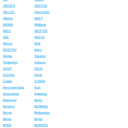
VBOATS
VEKTOR
VELLES
Viessmann
Villager
WATT
WEIMA
Wellboat
WELT
WESTER
Wilo
WinFull
Winzor
Wolf
WORTEX
Worx
Xingtai
Yakama
Yardworks
Zanussi
ZENIT
ZEUS
ZIGZAG
Zitrek
Zodiac
ZOMAX
Автоэлектрика
Агат
Агросфера
Адмирал
Аквадуся
Актех
Беларус
БЕЛМАШ
Весна
Вибромаш
Вихрь
Волат
ВРМЗ
ВЫМПЕЛ