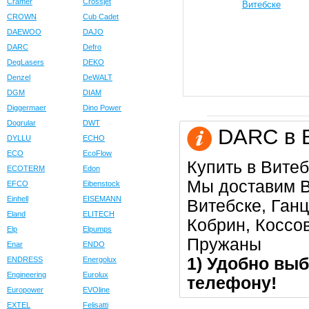
Cramer
Crossjet
CROWN
Cub Cadet
DAEWOO
DAJO
DARC
Defro
DegLasers
DEKO
Denzel
DeWALT
DGM
DIAM
Diggermaer
Dino Power
Dogrular
DWT
DARC в В
DYLLU
ECHO
ECO
EcoFlow
Купить в Витеб
ECOTERM
Edon
Мы доставим В
EFCO
Eibenstock
Einhell
EISEMANN
Витебске, Ган
Eland
ELITECH
Кобрин, Коссо
Elp
Elpumps
Пружаны
Enar
ENDO
1) Удобно выб
ENDRESS
Energolux
Engineering
Eurolux
телефону!
Europower
EVOline
EXTEL
Felisatti