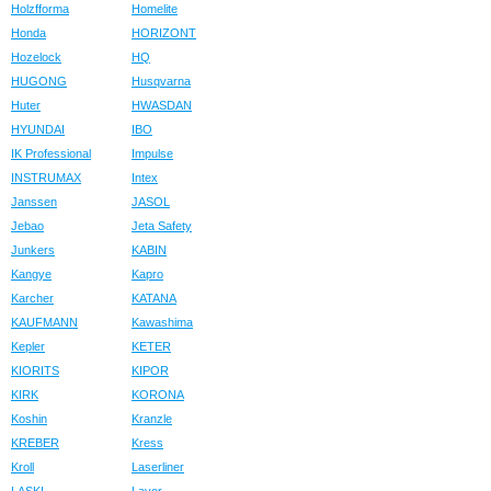
Holzfforma
Homelite
Honda
HORIZONT
Hozelock
HQ
HUGONG
Husqvarna
Huter
HWASDAN
HYUNDAI
IBO
IK Professional
Impulse
INSTRUMAX
Intex
Janssen
JASOL
Jebao
Jeta Safety
Junkers
KABIN
Kangye
Kapro
Karcher
KATANA
KAUFMANN
Kawashima
Kepler
KETER
KIORITS
KIPOR
KIRK
KORONA
Koshin
Kranzle
KREBER
Kress
Kroll
Laserliner