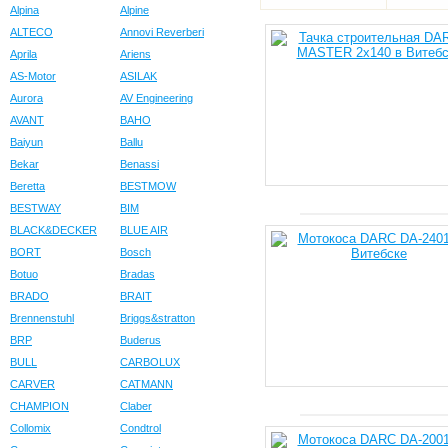
Alpina
Alpine
ALTECO
Annovi Reverberi
Aprila
Ariens
AS-Motor
ASILAK
Aurora
AV Engineering
AVANT
BAHO
Baiyun
Ballu
Bekar
Benassi
Beretta
BESTMOW
BESTWAY
BIM
BLACK&DECKER
BLUE AIR
BORT
Bosch
Botuo
Bradas
BRADO
BRAIT
Brennenstuhl
Briggs&stratton
BRP
Buderus
BULL
CARBOLUX
CARVER
CATMANN
CHAMPION
Claber
Collomix
Condtrol