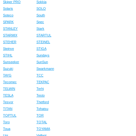
Skiper PRO
Sokkia
Solaris
SOLO
Soteco
South
SPARK
Spec
STANLEY
Stark
STARMIX
STARTUL
STEHER
STEINEL
Steinve
STIGA
STIHL
Sundays
Sunseeker
SunSun
Suzuki
Swarkmann
TAYG
TCC
Tecomec
TEKPAC
TELWIN
Terhi
TESLA
Testo
Tesvor
Thetford
TITAN
Tohatsu
TOPTUL
TOR
Toro
TOTAL
Toua
TOYAMA
Uni
Vaillant