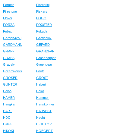
Fermer
Fiorentini
Firestone
Fiskars
Flover
FOGO
FORZA
FOXSTER
Fubag
Fukuda
Garden4you
Gardenlux
GARDMANN
GEPARD
GRAFF
GRANDFAR
GRASS
Grasshopper
Gravely
Greengear
GreenWorks
Groff
GROSER
GROST
GUNTER
Habert
Haibo
Hako
HAMER
Hammer
Hangkai
Hanskonner
HART
HARVEST
HDC
Hecht
Hidea
HIGHTOP
HiKOKI
HOEGERT