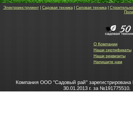
Электроинструмент
|
Садовая техника
|
Силовая техника
|
Строительно
Поли
О Компании
Наши сертификаты
Наши реквизиты
Напишите нам
Компания ООО "Садовый рай" зарегистрирована 
30.01.2013 г. за №191775510.
Зарегистрирован в Торговом реестре 28.02.2013 г. 
Как это работает
до 20:00 пн-пт, с 10:00 до 16:00 
1. Заказываю товар
2. Полу
в Контакт центре
Заби
8 801 100 45 46
Мне 
Бела
e-mail
skype