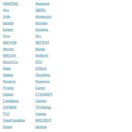
ДЖИЛЕКС
Дровосек
Жук
ЗВЕРЬ
Зубр
Интерскол
Калибр
Кентавр
Корвет
Кремень
Луга
Луч
МАГНУМ
МЕГЕОН
Метлес
Милан
МИСОМ
Мобил-К
Мотор Сiч
МТХ
Нева
ОЛЬСА
Парма
Посейдон
Ресанта
Родничок
Ручеек
Салют
Сварог
СТАНДАРТ
Строймаш
Тарпан
ТЕРМИЯ
ТРУДМАШ
ТСС
Уралец
УралСпецМаш
ФИОЛЕНТ
Хопер
Целина