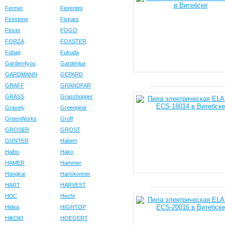
Fermer
Fiorentini
Firestone
Fiskars
Flover
FOGO
FORZA
FOXSTER
Fubag
Fukuda
Garden4you
Gardenlux
GARDMANN
GEPARD
GRAFF
GRANDFAR
GRASS
Grasshopper
Gravely
Greengear
GreenWorks
Groff
GROSER
GROST
GUNTER
Habert
Haibo
Hako
HAMER
Hammer
Hangkai
Hanskonner
HART
HARVEST
HDC
Hecht
Hidea
HIGHTOP
HiKOKI
HOEGERT