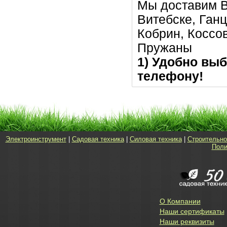
Мы доставим В
Витебске, Ган
Кобрин, Коссо
Пружаны
1) Удобно выб
телефону!
Электроинструмент
|
Садовая техника
|
Силовая техника
|
Строительно
Поли
О Компании
Наши сертификаты
Наши реквизиты