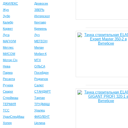
ДЖИЛЕКС
Дровосек
Жук
ЗВЕРЬ
Зубр
Интерскол
Калибр
Кентавр
Корвет
Кремень
Луга
Луч
МАГНУМ
МЕГЕОН
Метлес
Милан
МИСОМ
Мобил-К
Мотор Сiч
МТХ
Нева
ОЛЬСА
Парма
Посейдон
Ресанта
Родничок
Ручеек
Салют
Сварог
СТАНДАРТ
Строймаш
Тарпан
ТЕРМИЯ
ТРУДМАШ
ТСС
Уралец
УралСпецМаш
ФИОЛЕНТ
Хопер
Целина