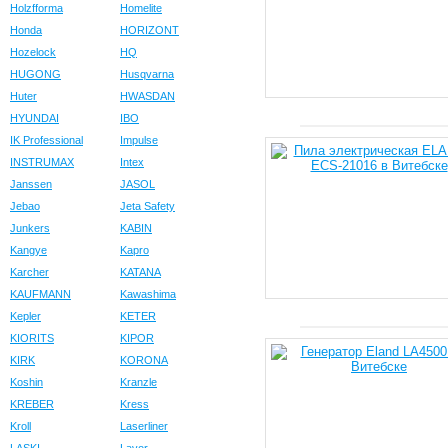
Holzfforma
Homelite
Honda
HORIZONT
Hozelock
HQ
HUGONG
Husqvarna
Huter
HWASDAN
HYUNDAI
IBO
IK Professional
Impulse
INSTRUMAX
Intex
Janssen
JASOL
Jebao
Jeta Safety
Junkers
KABIN
Kangye
Kapro
Karcher
KATANA
KAUFMANN
Kawashima
Kepler
KETER
KIORITS
KIPOR
KIRK
KORONA
Koshin
Kranzle
KREBER
Kress
Kroll
Laserliner