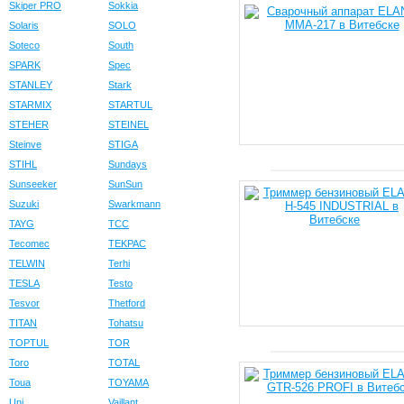
Skiper PRO
Sokkia
Solaris
SOLO
Soteco
South
SPARK
Spec
STANLEY
Stark
STARMIX
STARTUL
STEHER
STEINEL
Steinve
STIGA
STIHL
Sundays
Sunseeker
SunSun
Suzuki
Swarkmann
TAYG
TCC
Tecomec
TEKPAC
TELWIN
Terhi
TESLA
Testo
Tesvor
Thetford
TITAN
Tohatsu
TOPTUL
TOR
Toro
TOTAL
Toua
TOYAMA
Uni
Vaillant