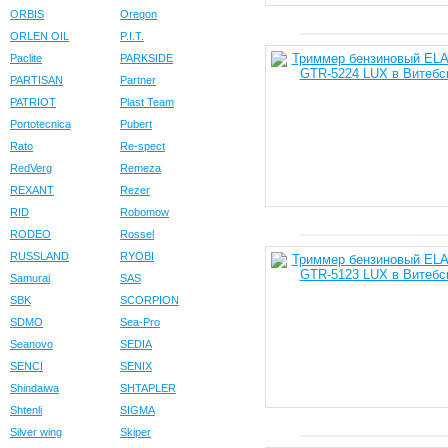
ORBIS
Oregon
ORLEN OIL
P.I.T.
Paclite
PARKSIDE
PARTISAN
Partner
PATRIOT
Plast Team
Portotecnica
Pubert
Rato
Re-spect
RedVerg
Remeza
REXANT
Rezer
RID
Robomow
RODEO
Rossel
RUSSLAND
RYOBI
Samurai
SAS
SBK
SCORPION
SDMO
Sea-Pro
Seanovo
SEDIA
SENCI
SENIX
Shindaiwa
SHTAPLER
Shtenli
SIGMA
Silver wing
Skiper