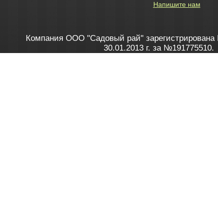
Напишите нам
Компания ООО "Садовый рай" зарегистрирована 
30.01.2013 г. за №191775510.
Зарегистрирован в Торговом реестре 28.02.2013 г. 
Как это работает
до 20:00 пн-пт, с 10:00 до 16:00 
1. Заказываю товар
2. Полу
в Контакт центре
Заби
8 801 100 45 46
Мне 
Бела
e-mail
skype
Посмо
На сайте через корзину
Online-консультант