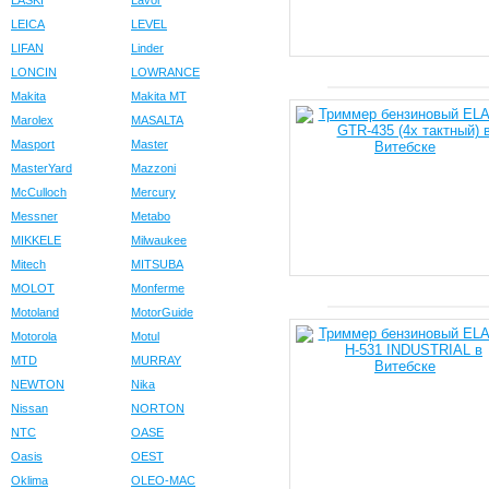
LASKI
Lavor
LEICA
LEVEL
LIFAN
Linder
LONCIN
LOWRANCE
Makita
Makita MT
Marolex
MASALTA
Masport
Master
MasterYard
Mazzoni
McCulloch
Mercury
Messner
Metabo
MIKKELE
Milwaukee
Mitech
MITSUBA
MOLOT
Monferme
Motoland
MotorGuide
Motorola
Motul
MTD
MURRAY
NEWTON
Nika
Nissan
NORTON
NTC
OASE
Oasis
OEST
Oklima
OLEO-MAC