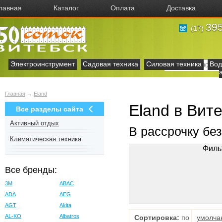
лавная
Каталог
Оплата
Доставка
395
(17)
Электроинструмент
Садовая техника
Силовая техника
Вод
Главная
→
Eland
Eland в Вит
Все разделы сайта
Активный отдых
В рассрочку бе
Климатическая техника
Филь
Все бренды:
3M
ABAC
ADA
AEG
AGT
Akita
AL-KO
Albatros
Сортировка:
по
умолча