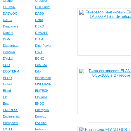
Cramer
Crossjet
CROWN
Cub Cadet
DAEWOO
DAJO
DARC
Defro
DegLasers
DEKO
Denzel
DeWALT
DGM
DIAM
Diggermaer
Dino Power
Dogrular
DWT
DYLLU
ECHO
ECO
EcoFlow
ECOTERM
Edon
EFCO
Eibenstock
Einhell
EISEMANN
Eland
ELITECH
Elp
Elpumps
Enar
ENDO
ENDRESS
Energolux
Engineering
Eurolux
Europower
EVOline
EXTEL
Felisatti