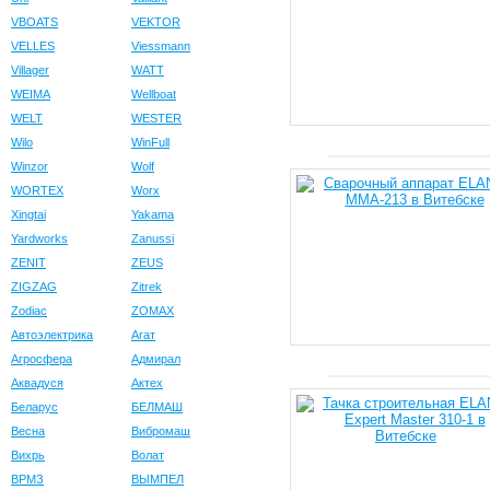
VBOATS
VEKTOR
VELLES
Viessmann
Villager
WATT
WEIMA
Wellboat
WELT
WESTER
Wilo
WinFull
Winzor
Wolf
WORTEX
Worx
Xingtai
Yakama
Yardworks
Zanussi
ZENIT
ZEUS
ZIGZAG
Zitrek
Zodiac
ZOMAX
Автоэлектрика
Агат
Агросфера
Адмирал
Аквадуся
Актех
Беларус
БЕЛМАШ
Весна
Вибромаш
Вихрь
Волат
ВРМЗ
ВЫМПЕЛ