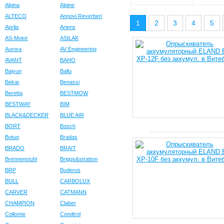
Alpina
Alpine
ALTECO
Annovi Reverberi
1
2
3
4
5
Aprila
Ariens
AS-Motor
ASILAK
Aurora
AV Engineering
AVANT
BAHO
Baiyun
Ballu
Bekar
Benassi
Beretta
BESTMOW
BESTWAY
BIM
BLACK&DECKER
BLUE AIR
BORT
Bosch
Botuo
Bradas
BRADO
BRAIT
Brennenstuhl
Briggs&stratton
BRP
Buderus
BULL
CARBOLUX
CARVER
CATMANN
CHAMPION
Claber
Collomix
Condtrol