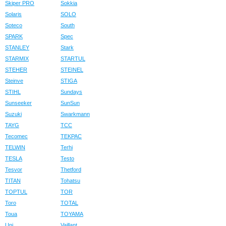
Skiper PRO
Sokkia
Solaris
SOLO
Soteco
South
SPARK
Spec
STANLEY
Stark
STARMIX
STARTUL
STEHER
STEINEL
Steinve
STIGA
STIHL
Sundays
Sunseeker
SunSun
Suzuki
Swarkmann
TAYG
TCC
Tecomec
TEKPAC
TELWIN
Terhi
TESLA
Testo
Tesvor
Thetford
TITAN
Tohatsu
TOPTUL
TOR
Toro
TOTAL
Toua
TOYAMA
Uni
Vaillant