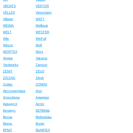
VBOATS
VEKTOR
VELLES
Viessmann
Villager
WATT
WEIMA
Wellboat
WELT
WESTER
Wilo
WinFull
Winzor
Wolf
WORTEX
Worx
Xingtai
Yakama
Yardworks
Zanussi
ZENIT
ZEUS
ZIGZAG
Zitrek
Zodiac
ZOMAX
Автоэлектрика
Агат
Агросфера
Адмирал
Аквадуся
Актех
Беларус
БЕЛМАШ
Весна
Вибромаш
Вихрь
Волат
ВРМЗ
ВЫМПЕЛ