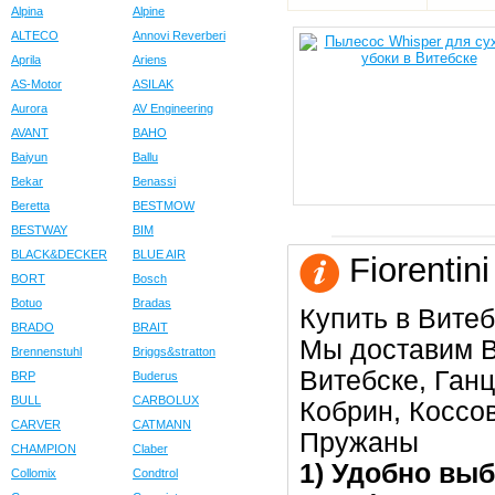
Alpina
Alpine
ALTECO
Annovi Reverberi
Aprila
Ariens
AS-Motor
ASILAK
Aurora
AV Engineering
AVANT
BAHO
Baiyun
Ballu
Bekar
Benassi
Beretta
BESTMOW
BESTWAY
BIM
BLACK&DECKER
BLUE AIR
Fiorentin
BORT
Bosch
Botuo
Bradas
Купить в Витеб
BRADO
BRAIT
Мы доставим В
Brennenstuhl
Briggs&stratton
Витебске, Ган
BRP
Buderus
BULL
CARBOLUX
Кобрин, Коссо
CARVER
CATMANN
Пружаны
CHAMPION
Claber
1) Удобно выб
Collomix
Condtrol