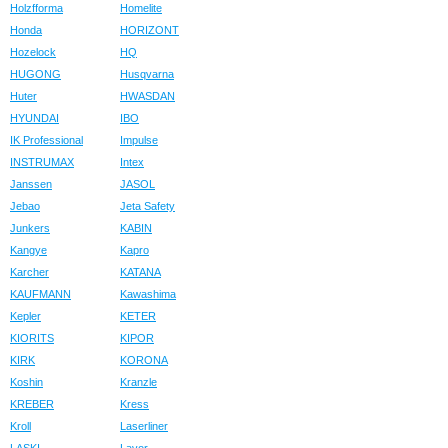
Holzfforma
Homelite
Honda
HORIZONT
Hozelock
HQ
HUGONG
Husqvarna
Huter
HWASDAN
HYUNDAI
IBO
IK Professional
Impulse
INSTRUMAX
Intex
Janssen
JASOL
Jebao
Jeta Safety
Junkers
KABIN
Kangye
Kapro
Karcher
KATANA
KAUFMANN
Kawashima
Kepler
KETER
KIORITS
KIPOR
KIRK
KORONA
Koshin
Kranzle
KREBER
Kress
Kroll
Laserliner