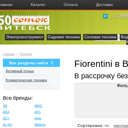
лавная
Каталог
Оплата
Доставка
395
(17)
Электроинструмент
Садовая техника
Силовая техника
Вод
Главная
→
Fiorentini
Fiorentini в
Все разделы сайта
Активный отдых
В рассрочку бе
Климатическая техника
Филь
Все бренды:
3M
ABAC
ADA
AEG
AGT
Akita
AL-KO
Albatros
Сортировка:
по
умолча