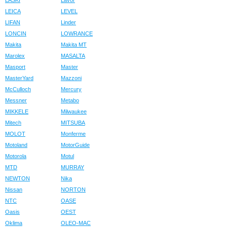
LASKI
Lavor
LEICA
LEVEL
LIFAN
Linder
LONCIN
LOWRANCE
Makita
Makita MT
Marolex
MASALTA
Masport
Master
MasterYard
Mazzoni
McCulloch
Mercury
Messner
Metabo
MIKKELE
Milwaukee
Mitech
MITSUBA
MOLOT
Monferme
Motoland
MotorGuide
Motorola
Motul
MTD
MURRAY
NEWTON
Nika
Nissan
NORTON
NTC
OASE
Oasis
OEST
Oklima
OLEO-MAC