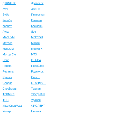
ДЖИЛЕКС
Дровосек
Жук
ЗВЕРЬ
Зубр
Интерскол
Калибр
Кентавр
Корвет
Кремень
Луга
Луч
МАГНУМ
МЕГЕОН
Метлес
Милан
МИСОМ
Мобил-К
Мотор Сiч
МТХ
Нева
ОЛЬСА
Парма
Посейдон
Ресанта
Родничок
Ручеек
Салют
Сварог
СТАНДАРТ
Строймаш
Тарпан
ТЕРМИЯ
ТРУДМАШ
ТСС
Уралец
УралСпецМаш
ФИОЛЕНТ
Хопер
Целина