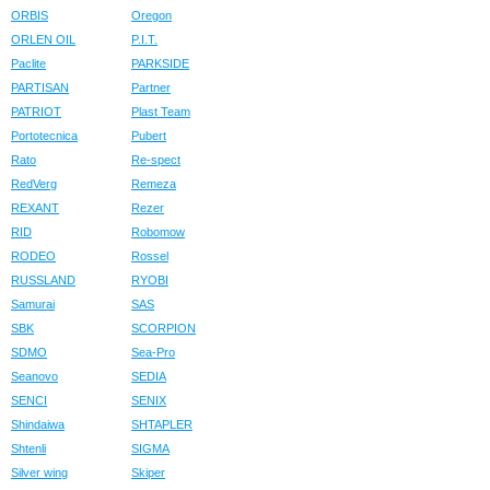
ORBIS
Oregon
ORLEN OIL
P.I.T.
Paclite
PARKSIDE
PARTISAN
Partner
PATRIOT
Plast Team
Portotecnica
Pubert
Rato
Re-spect
RedVerg
Remeza
REXANT
Rezer
RID
Robomow
RODEO
Rossel
RUSSLAND
RYOBI
Samurai
SAS
SBK
SCORPION
SDMO
Sea-Pro
Seanovo
SEDIA
SENCI
SENIX
Shindaiwa
SHTAPLER
Shtenli
SIGMA
Silver wing
Skiper