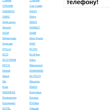
телефону!
Cramer
Crossjet
CROWN
Cub Cadet
DAEWOO
DAJO
DARC
Defro
DegLasers
DEKO
Denzel
DeWALT
DGM
DIAM
Diggermaer
Dino Power
Dogrular
DWT
DYLLU
ECHO
ECO
EcoFlow
ECOTERM
Edon
EFCO
Eibenstock
Einhell
EISEMANN
Eland
ELITECH
Elp
Elpumps
Enar
ENDO
ENDRESS
Energolux
Engineering
Eurolux
Europower
EVOline
EXTEL
Felisatti