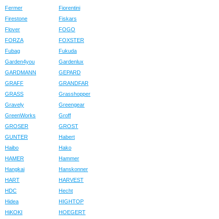
Fermer
Fiorentini
Firestone
Fiskars
Flover
FOGO
FORZA
FOXSTER
Fubag
Fukuda
Garden4you
Gardenlux
GARDMANN
GEPARD
GRAFF
GRANDFAR
GRASS
Grasshopper
Gravely
Greengear
GreenWorks
Groff
GROSER
GROST
GUNTER
Habert
Haibo
Hako
HAMER
Hammer
Hangkai
Hanskonner
HART
HARVEST
HDC
Hecht
Hidea
HIGHTOP
HiKOKI
HOEGERT