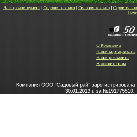
Электроинструмент
|
Садовая техника
|
Силовая техника
|
Строительно
Поли
О Компании
Наши сертификаты
Наши реквизиты
Напишите нам
Компания ООО "Садовый рай" зарегистрирована 
30.01.2013 г. за №191775510.
Зарегистрирован в Торговом реестре 28.02.2013 г. 
Как это работает
до 20:00 пн-пт, с 10:00 до 16:00 
1. Заказываю товар
2. Полу
в Контакт центре
Заби
8 801 100 45 46
Мне 
Бела
e-mail
skype