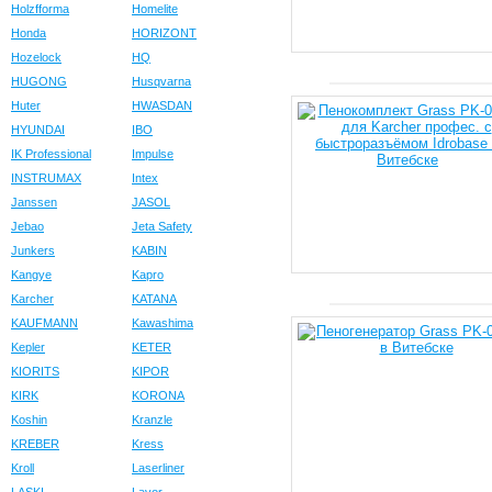
Holzfforma
Homelite
Honda
HORIZONT
Hozelock
HQ
HUGONG
Husqvarna
Huter
HWASDAN
HYUNDAI
IBO
IK Professional
Impulse
INSTRUMAX
Intex
Janssen
JASOL
Jebao
Jeta Safety
Junkers
KABIN
Kangye
Kapro
Karcher
KATANA
KAUFMANN
Kawashima
Kepler
KETER
KIORITS
KIPOR
KIRK
KORONA
Koshin
Kranzle
KREBER
Kress
Kroll
Laserliner