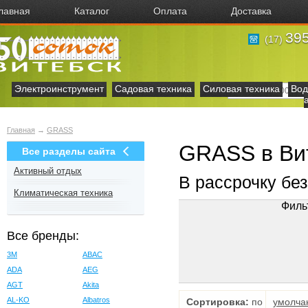
лавная
Каталог
Оплата
Доставка
395
(17)
Электроинструмент
Садовая техника
Силовая техника
Вод
Главная
→
GRASS
GRASS в Ви
Все разделы сайта
Активный отдых
В рассрочку бе
Климатическая техника
Филь
Все бренды:
3M
ABAC
ADA
AEG
AGT
Akita
AL-KO
Albatros
Сортировка:
по
умолча