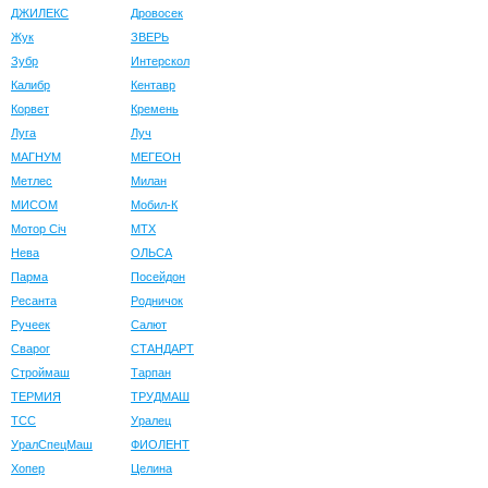
ДЖИЛЕКС
Дровосек
Жук
ЗВЕРЬ
Зубр
Интерскол
Калибр
Кентавр
Корвет
Кремень
Луга
Луч
МАГНУМ
МЕГЕОН
Метлес
Милан
МИСОМ
Мобил-К
Мотор Сiч
МТХ
Нева
ОЛЬСА
Парма
Посейдон
Ресанта
Родничок
Ручеек
Салют
Сварог
СТАНДАРТ
Строймаш
Тарпан
ТЕРМИЯ
ТРУДМАШ
ТСС
Уралец
УралСпецМаш
ФИОЛЕНТ
Хопер
Целина