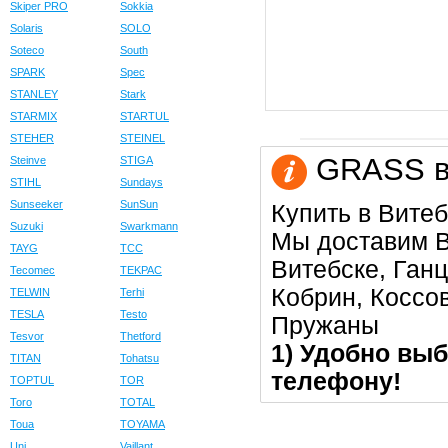
Skiper PRO
Sokkia
Solaris
SOLO
Soteco
South
SPARK
Spec
STANLEY
Stark
STARMIX
STARTUL
STEHER
STEINEL
GRASS в 
Steinve
STIGA
STIHL
Sundays
Sunseeker
SunSun
Купить в Витеб
Suzuki
Swarkmann
Мы доставим В
TAYG
TCC
Витебске, Ган
Tecomec
TEKPAC
Кобрин, Коссо
TELWIN
Terhi
TESLA
Testo
Пружаны
Tesvor
Thetford
1) Удобно выб
TITAN
Tohatsu
телефону!
TOPTUL
TOR
Toro
TOTAL
Toua
TOYAMA
Uni
Vaillant