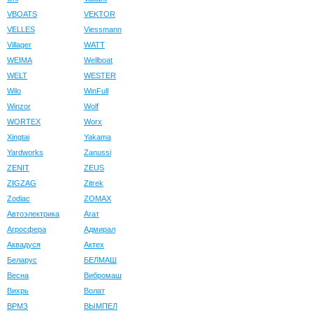
VBOATS
VEKTOR
VELLES
Viessmann
Villager
WATT
WEIMA
Wellboat
WELT
WESTER
Wilo
WinFull
Winzor
Wolf
WORTEX
Worx
Xingtai
Yakama
Yardworks
Zanussi
ZENIT
ZEUS
ZIGZAG
Zitrek
Zodiac
ZOMAX
Автоэлектрика
Агат
Агросфера
Адмирал
Аквадуся
Актех
Беларус
БЕЛМАШ
Весна
Вибромаш
Вихрь
Волат
ВРМЗ
ВЫМПЕЛ