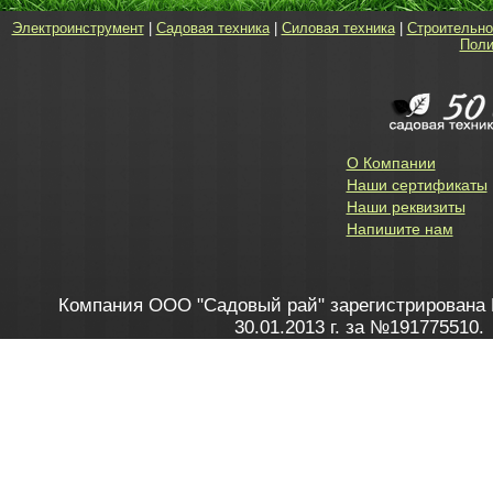
Электроинструмент
|
Садовая техника
|
Силовая техника
|
Строительно
Поли
О Компании
Наши сертификаты
Наши реквизиты
Напишите нам
Компания ООО "Садовый рай" зарегистрирована 
30.01.2013 г. за №191775510.
Зарегистрирован в Торговом реестре 28.02.2013 г. 
Как это работает
до 20:00 пн-пт, с 10:00 до 16:00 
1. Заказываю товар
2. Полу
в Контакт центре
Заби
8 801 100 45 46
Мне 
Бела
e-mail
skype