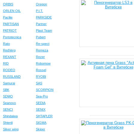
ORBIS
Oregon
ORLEN OIL
P.I.T.
Paclite
PARKSIDE
PARTISAN
Partner
PATRIOT
Plast Team
Portotecnica
Pubert
Rato
Re-spect
RedVerg
Remeza
REXANT
Rezer
RID
Robomow
RODEO
Rossel
RUSSLAND
RYOBI
Samurai
SAS
SBK
SCORPION
SDMO
Sea-Pro
Seanovo
SEDIA
SENCI
SENIX
Shindaiwa
SHTAPLER
Shtenli
SIGMA
Silver wing
Skiper