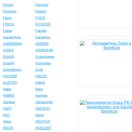
Fermer
Fiorentini
Firestone
Fiskars
Flover
FOGO
FORZA
FOXSTER
Fubag
Fukuda
Garden4you
Gardenlux
GARDMANN
GEPARD
GRAFF
GRANDFAR
GRASS
Grasshopper
Gravely
Greengear
GreenWorks
Groff
GROSER
GROST
GUNTER
Habert
Haibo
Hako
HAMER
Hammer
Hangkai
Hanskonner
HART
HARVEST
HDC
Hecht
Hidea
HIGHTOP
HiKOKI
HOEGERT