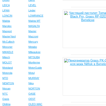
LASKI
Lavor
LEICA
LEVEL
LIFAN
Linder
LONCIN
LOWRANCE
Makita
Makita MT
Marolex
MASALTA
Masport
Master
MasterYard
Mazzoni
McCulloch
Mercury
Messner
Metabo
MIKKELE
Milwaukee
Mitech
MITSUBA
MOLOT
Monferme
Motoland
MotorGuide
Motorola
Motul
MTD
MURRAY
NEWTON
Nika
Nissan
NORTON
NTC
OASE
Oasis
OEST
Oklima
OLEO-MAC