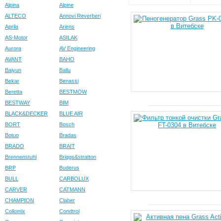
Alpina
Alpine
ALTECO
Annovi Reverberi
Aprila
Ariens
AS-Motor
ASILAK
Aurora
AV Engineering
AVANT
BAHO
Baiyun
Ballu
Bekar
Benassi
Beretta
BESTMOW
BESTWAY
BIM
BLACK&DECKER
BLUE AIR
BORT
Bosch
Botuo
Bradas
BRADO
BRAIT
Brennenstuhl
Briggs&stratton
BRP
Buderus
BULL
CARBOLUX
CARVER
CATMANN
CHAMPION
Claber
Collomix
Condtrol