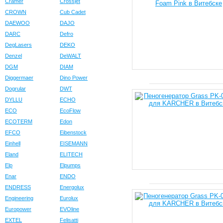
Cramer
Crossjet
CROWN
Cub Cadet
DAEWOO
DAJO
DARC
Defro
DegLasers
DEKO
Denzel
DeWALT
DGM
DIAM
Diggermaer
Dino Power
Dogrular
DWT
DYLLU
ECHO
ECO
EcoFlow
ECOTERM
Edon
EFCO
Eibenstock
Einhell
EISEMANN
Eland
ELITECH
Elp
Elpumps
Enar
ENDO
ENDRESS
Energolux
Engineering
Eurolux
Europower
EVOline
EXTEL
Felisatti