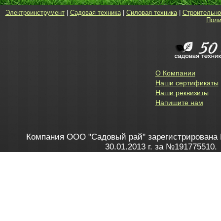
Электроинструмент
|
Садовая техника
|
Силовая техника
|
Строительно
Поли
О Компании
Наши сертификаты
Наши реквизиты
Напишите нам
Компания ООО "Садовый рай" зарегистрирована 
30.01.2013 г. за №191775510.
Зарегистрирован в Торговом реестре 28.02.2013 г. 
Как это работает
до 20:00 пн-пт, с 10:00 до 16:00 
1. Заказываю товар
2. Полу
в Контакт центре
Заби
8 801 100 45 46
Мне 
Бела
e-mail
skype