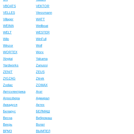
VBOATS
VEKTOR
VELLES
Viessmann
Villager
WATT
WEIMA
Wellboat
WELT
WESTER
Wilo
WinFull
Winzor
Wolf
WORTEX
Worx
Xingtai
Yakama
Yardworks
Zanussi
ZENIT
ZEUS
ZIGZAG
Zitrek
Zodiac
ZOMAX
Автоэлектрика
Агат
Агросфера
Адмирал
Аквадуся
Актех
Беларус
БЕЛМАШ
Весна
Вибромаш
Вихрь
Волат
ВРМЗ
ВЫМПЕЛ