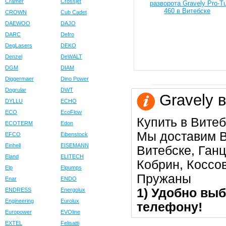
Cramer
Crossjet
CROWN
Cub Cadet
DAEWOO
DAJO
DARC
Defro
DegLasers
DEKO
Denzel
DeWALT
DGM
DIAM
Diggermaer
Dino Power
Dogrular
DWT
Gravely в
DYLLU
ECHO
ECO
EcoFlow
Купить в Витеб
ECOTERM
Edon
Мы доставим В
EFCO
Eibenstock
Einhell
EISEMANN
Витебске, Ган
Eland
ELITECH
Кобрин, Коссо
Elp
Elpumps
Пружаны
Enar
ENDO
1) Удобно выб
ENDRESS
Energolux
Engineering
Eurolux
телефону!
Europower
EVOline
EXTEL
Felisatti