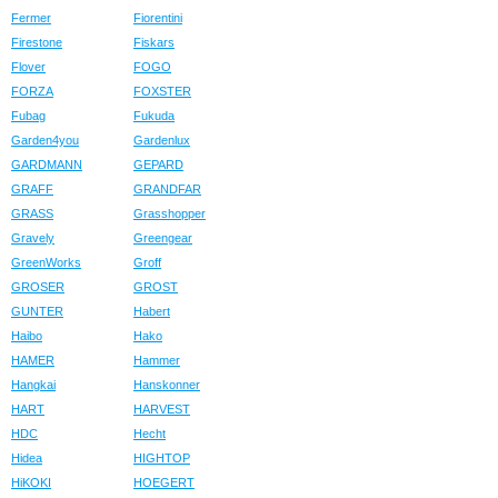
Fermer
Fiorentini
Firestone
Fiskars
Flover
FOGO
FORZA
FOXSTER
Fubag
Fukuda
Garden4you
Gardenlux
GARDMANN
GEPARD
GRAFF
GRANDFAR
GRASS
Grasshopper
Gravely
Greengear
GreenWorks
Groff
GROSER
GROST
GUNTER
Habert
Haibo
Hako
HAMER
Hammer
Hangkai
Hanskonner
HART
HARVEST
HDC
Hecht
Hidea
HIGHTOP
HiKOKI
HOEGERT