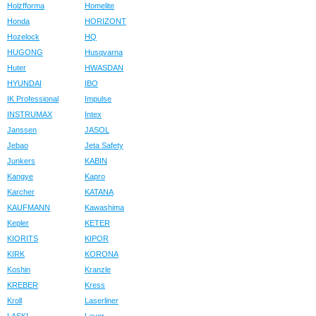
Holzfforma
Homelite
Honda
HORIZONT
Hozelock
HQ
HUGONG
Husqvarna
Huter
HWASDAN
HYUNDAI
IBO
IK Professional
Impulse
INSTRUMAX
Intex
Janssen
JASOL
Jebao
Jeta Safety
Junkers
KABIN
Kangye
Kapro
Karcher
KATANA
KAUFMANN
Kawashima
Kepler
KETER
KIORITS
KIPOR
KIRK
KORONA
Koshin
Kranzle
KREBER
Kress
Kroll
Laserliner