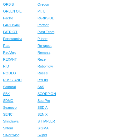
ORBIS
Oregon
ORLEN OIL
P.I.T.
Paclite
PARKSIDE
PARTISAN
Partner
PATRIOT
Plast Team
Portotecnica
Pubert
Rato
Re-spect
RedVerg
Remeza
REXANT
Rezer
RID
Robomow
RODEO
Rossel
RUSSLAND
RYOBI
Samurai
SAS
SBK
SCORPION
SDMO
Sea-Pro
Seanovo
SEDIA
SENCI
SENIX
Shindaiwa
SHTAPLER
Shtenli
SIGMA
Silver wing
Skiper