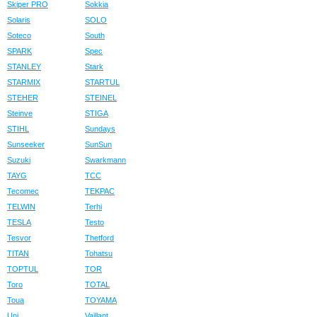
Skiper PRO
Sokkia
Solaris
SOLO
Soteco
South
SPARK
Spec
STANLEY
Stark
STARMIX
STARTUL
STEHER
STEINEL
Steinve
STIGA
STIHL
Sundays
Sunseeker
SunSun
Suzuki
Swarkmann
TAYG
TCC
Tecomec
TEKPAC
TELWIN
Terhi
TESLA
Testo
Tesvor
Thetford
TITAN
Tohatsu
TOPTUL
TOR
Toro
TOTAL
Toua
TOYAMA
Uni
Vaillant