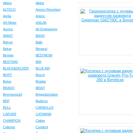
Alpina
Alpine
ALTECO
Annovi Reverberi
Aprila
Ariens
AS-Motor
ASILAK
Aurora
AV Engineering
AVANT
BAHO
Baiyun
Ballu
Bekar
Benassi
Beretta
BESTMOW
BESTWAY
BIM
BLACK&DECKER
BLUE AIR
BORT
Bosch
Botuo
Bradas
BRADO
BRAIT
Brennenstuhl
Briggs&stratton
BRP
Buderus
BULL
CARBOLUX
CARVER
CATMANN
CHAMPION
Claber
Collomix
Condtrol