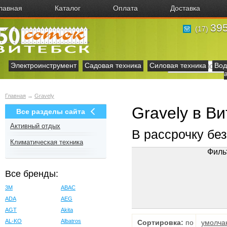
лавная
Каталог
Оплата
Доставка
395
(17)
Электроинструмент
Садовая техника
Силовая техника
Вод
Главная
→
Gravely
Gravely в В
Все разделы сайта
Активный отдых
В рассрочку бе
Климатическая техника
Филь
Все бренды:
3M
ABAC
ADA
AEG
AGT
Akita
AL-KO
Albatros
Сортировка:
по
умолча