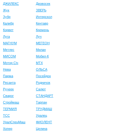
ДЖИЛЕКС
Дровосек
Жук
ЗВЕРЬ
Зубр
Интерскол
Калибр
Кентавр
Корвет
Кремень
Луга
Луч
МАГНУМ
МЕГЕОН
Метлес
Милан
МИСОМ
Мобил-К
Мотор Сiч
МТХ
Нева
ОЛЬСА
Парма
Посейдон
Ресанта
Родничок
Ручеек
Салют
Сварог
СТАНДАРТ
Строймаш
Тарпан
ТЕРМИЯ
ТРУДМАШ
ТСС
Уралец
УралСпецМаш
ФИОЛЕНТ
Хопер
Целина