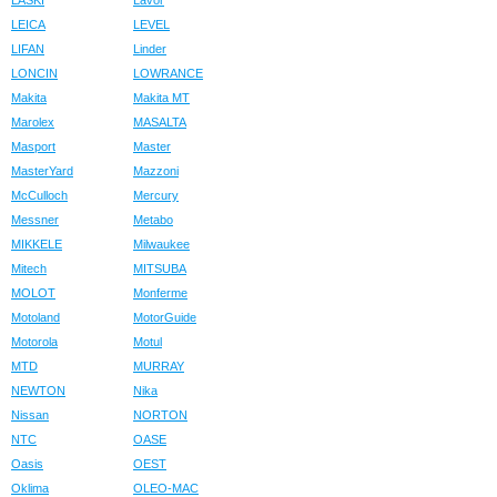
LASKI
Lavor
LEICA
LEVEL
LIFAN
Linder
LONCIN
LOWRANCE
Makita
Makita MT
Marolex
MASALTA
Masport
Master
MasterYard
Mazzoni
McCulloch
Mercury
Messner
Metabo
MIKKELE
Milwaukee
Mitech
MITSUBA
MOLOT
Monferme
Motoland
MotorGuide
Motorola
Motul
MTD
MURRAY
NEWTON
Nika
Nissan
NORTON
NTC
OASE
Oasis
OEST
Oklima
OLEO-MAC