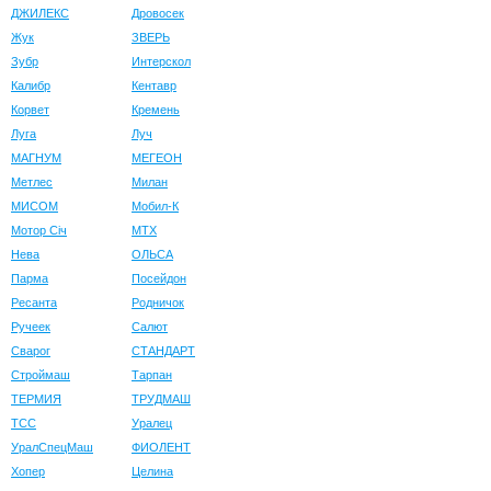
ДЖИЛЕКС
Дровосек
Жук
ЗВЕРЬ
Зубр
Интерскол
Калибр
Кентавр
Корвет
Кремень
Луга
Луч
МАГНУМ
МЕГЕОН
Метлес
Милан
МИСОМ
Мобил-К
Мотор Сiч
МТХ
Нева
ОЛЬСА
Парма
Посейдон
Ресанта
Родничок
Ручеек
Салют
Сварог
СТАНДАРТ
Строймаш
Тарпан
ТЕРМИЯ
ТРУДМАШ
ТСС
Уралец
УралСпецМаш
ФИОЛЕНТ
Хопер
Целина