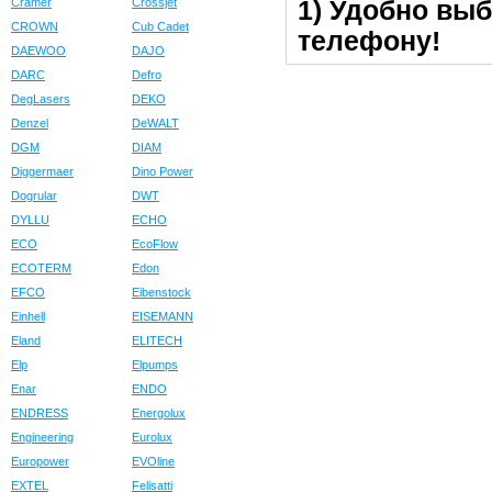
1) Удобно выб
Cramer
Crossjet
CROWN
Cub Cadet
телефону!
DAEWOO
DAJO
DARC
Defro
DegLasers
DEKO
Denzel
DeWALT
DGM
DIAM
Diggermaer
Dino Power
Dogrular
DWT
DYLLU
ECHO
ECO
EcoFlow
ECOTERM
Edon
EFCO
Eibenstock
Einhell
EISEMANN
Eland
ELITECH
Elp
Elpumps
Enar
ENDO
ENDRESS
Energolux
Engineering
Eurolux
Europower
EVOline
EXTEL
Felisatti