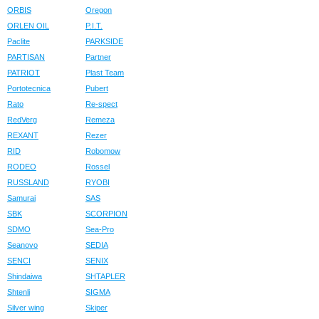
ORBIS
Oregon
ORLEN OIL
P.I.T.
Paclite
PARKSIDE
PARTISAN
Partner
PATRIOT
Plast Team
Portotecnica
Pubert
Rato
Re-spect
RedVerg
Remeza
REXANT
Rezer
RID
Robomow
RODEO
Rossel
RUSSLAND
RYOBI
Samurai
SAS
SBK
SCORPION
SDMO
Sea-Pro
Seanovo
SEDIA
SENCI
SENIX
Shindaiwa
SHTAPLER
Shtenli
SIGMA
Silver wing
Skiper