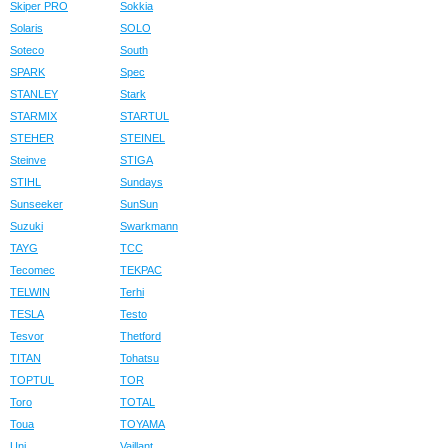
Skiper PRO
Sokkia
Solaris
SOLO
Soteco
South
SPARK
Spec
STANLEY
Stark
STARMIX
STARTUL
STEHER
STEINEL
Steinve
STIGA
STIHL
Sundays
Sunseeker
SunSun
Suzuki
Swarkmann
TAYG
TCC
Tecomec
TEKPAC
TELWIN
Terhi
TESLA
Testo
Tesvor
Thetford
TITAN
Tohatsu
TOPTUL
TOR
Toro
TOTAL
Toua
TOYAMA
Uni
Vaillant