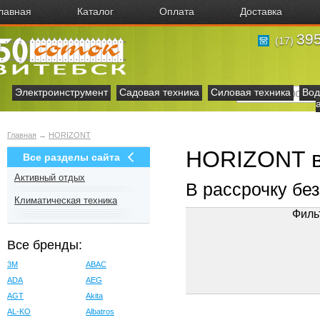
лавная
Каталог
Оплата
Доставка
395
(17)
Электроинструмент
Садовая техника
Силовая техника
Вод
Главная
→
HORIZONT
HORIZONT в
Все разделы сайта
Активный отдых
В рассрочку бе
Климатическая техника
Филь
Все бренды:
3M
ABAC
ADA
AEG
AGT
Akita
AL-KO
Albatros