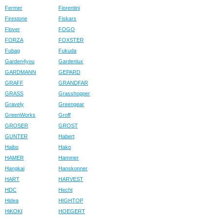
Fermer
Fiorentini
Firestone
Fiskars
Flover
FOGO
FORZA
FOXSTER
Fubag
Fukuda
Garden4you
Gardenlux
GARDMANN
GEPARD
GRAFF
GRANDFAR
GRASS
Grasshopper
Gravely
Greengear
GreenWorks
Groff
GROSER
GROST
GUNTER
Habert
Haibo
Hako
HAMER
Hammer
Hangkai
Hanskonner
HART
HARVEST
HDC
Hecht
Hidea
HIGHTOP
HiKOKI
HOEGERT