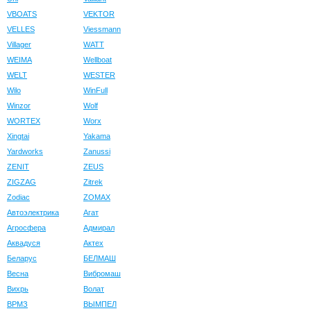
VBOATS
VEKTOR
VELLES
Viessmann
Villager
WATT
WEIMA
Wellboat
WELT
WESTER
Wilo
WinFull
Winzor
Wolf
WORTEX
Worx
Xingtai
Yakama
Yardworks
Zanussi
ZENIT
ZEUS
ZIGZAG
Zitrek
Zodiac
ZOMAX
Автоэлектрика
Агат
Агросфера
Адмирал
Аквадуся
Актех
Беларус
БЕЛМАШ
Весна
Вибромаш
Вихрь
Волат
ВРМЗ
ВЫМПЕЛ