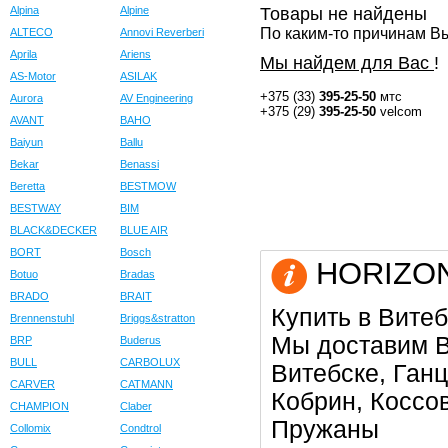
Alpina
Alpine
Товары не найдены
По каким-то причинам Вы
ALTECO
Annovi Reverberi
Aprila
Ariens
Мы найдем для Вас
!
AS-Motor
ASILAK
+375 (33)
395-25-50
мтс
Aurora
AV Engineering
+375 (29)
395-25-50
velcom
AVANT
BAHO
Baiyun
Ballu
Bekar
Benassi
Beretta
BESTMOW
BESTWAY
BIM
BLACK&DECKER
BLUE AIR
BORT
Bosch
HORIZONT
Botuo
Bradas
BRADO
BRAIT
Купить в Витеб
Brennenstuhl
Briggs&stratton
Мы доставим В
BRP
Buderus
BULL
CARBOLUX
Витебске, Ган
CARVER
CATMANN
Кобрин, Коссо
CHAMPION
Claber
Пружаны
Collomix
Condtrol