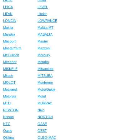
LASKI
Lavor
LEICA
LEVEL
LIFAN
Linder
LONCIN
LOWRANCE
Makita
Makita MT
Marolex
MASALTA
Masport
Master
MasterYard
Mazzoni
McCulloch
Mercury
Messner
Metabo
MIKKELE
Milwaukee
Mitech
MITSUBA
MOLOT
Monferme
Motoland
MotorGuide
Motorola
Motul
MTD
MURRAY
NEWTON
Nika
Nissan
NORTON
NTC
OASE
Oasis
OEST
Oklima
OLEO-MAC