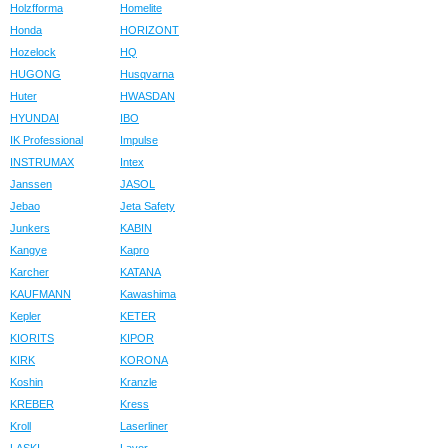
Holzfforma
Homelite
Honda
HORIZONT
Hozelock
HQ
HUGONG
Husqvarna
Huter
HWASDAN
HYUNDAI
IBO
IK Professional
Impulse
INSTRUMAX
Intex
Janssen
JASOL
Jebao
Jeta Safety
Junkers
KABIN
Kangye
Kapro
Karcher
KATANA
KAUFMANN
Kawashima
Kepler
KETER
KIORITS
KIPOR
KIRK
KORONA
Koshin
Kranzle
KREBER
Kress
Kroll
Laserliner