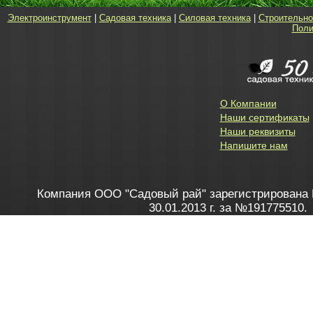
Электроинструмент
|
Садовая техника
|
Силовая техника
|
Строительно
Поли
О Компании
Наши сертификаты
Наши реквизиты
Напишите нам
Компания ООО "Садовый рай" зарегистрирована 
30.01.2013 г. за №191775510.
Зарегистрирован в Торговом реестре 28.02.2013 г. 
Как это работает
до 20:00 пн-пт, с 10:00 до 16:00 
1. Заказываю товар
2. Полу
в Контакт центре
Заби
8 801 100 45 46
Мне 
Бела
e-mail
skype