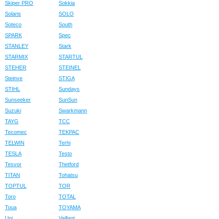
Skiper PRO
Sokkia
Solaris
SOLO
Soteco
South
SPARK
Spec
STANLEY
Stark
STARMIX
STARTUL
STEHER
STEINEL
Steinve
STIGA
STIHL
Sundays
Sunseeker
SunSun
Suzuki
Swarkmann
TAYG
TCC
Tecomec
TEKPAC
TELWIN
Terhi
TESLA
Testo
Tesvor
Thetford
TITAN
Tohatsu
TOPTUL
TOR
Toro
TOTAL
Toua
TOYAMA
Uni
Vaillant