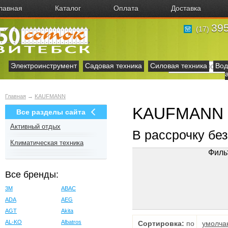
лавная
Каталог
Оплата
Доставка
395
(17)
Электроинструмент
Садовая техника
Силовая техника
Вод
Главная
→
KAUFMANN
KAUFMANN в
Все разделы сайта
Активный отдых
В рассрочку бе
Климатическая техника
Филь
Все бренды:
3M
ABAC
ADA
AEG
AGT
Akita
AL-KO
Albatros
Сортировка:
по
умолча