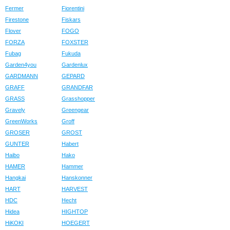
Fermer
Fiorentini
Firestone
Fiskars
Flover
FOGO
FORZA
FOXSTER
Fubag
Fukuda
Garden4you
Gardenlux
GARDMANN
GEPARD
GRAFF
GRANDFAR
GRASS
Grasshopper
Gravely
Greengear
GreenWorks
Groff
GROSER
GROST
GUNTER
Habert
Haibo
Hako
HAMER
Hammer
Hangkai
Hanskonner
HART
HARVEST
HDC
Hecht
Hidea
HIGHTOP
HiKOKI
HOEGERT