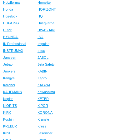
Holzfforma
Homelite
Honda
HORIZONT
Hozelock
HQ
HUGONG
Husqvarna
Huter
HWASDAN
HYUNDAI
IBO
IK Professional
Impulse
INSTRUMAX
Intex
Janssen
JASOL
Jebao
Jeta Safety
Junkers
KABIN
Kangye
Kapro
Karcher
KATANA
KAUFMANN
Kawashima
Kepler
KETER
KIORITS
KIPOR
KIRK
KORONA
Koshin
Kranzle
KREBER
Kress
Kroll
Laserliner