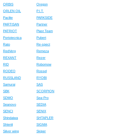
ORBIS
Oregon
ORLEN OIL
P.I.T.
Paclite
PARKSIDE
PARTISAN
Partner
PATRIOT
Plast Team
Portotecnica
Pubert
Rato
Re-spect
RedVerg
Remeza
REXANT
Rezer
RID
Robomow
RODEO
Rossel
RUSSLAND
RYOBI
Samurai
SAS
SBK
SCORPION
SDMO
Sea-Pro
Seanovo
SEDIA
SENCI
SENIX
Shindaiwa
SHTAPLER
Shtenli
SIGMA
Silver wing
Skiper