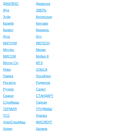
ДЖИЛЕКС
Дровосек
Жук
ЗВЕРЬ
Зубр
Интерскол
Калибр
Кентавр
Корвет
Кремень
Луга
Луч
МАГНУМ
МЕГЕОН
Метлес
Милан
МИСОМ
Мобил-К
Мотор Сiч
МТХ
Нева
ОЛЬСА
Парма
Посейдон
Ресанта
Родничок
Ручеек
Салют
Сварог
СТАНДАРТ
Строймаш
Тарпан
ТЕРМИЯ
ТРУДМАШ
ТСС
Уралец
УралСпецМаш
ФИОЛЕНТ
Хопер
Целина