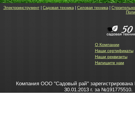
Электроинструмент
|
Садовая техника
|
Силовая техника
|
Строительно
Поли
О Компании
Наши сертификаты
Наши реквизиты
Напишите нам
Компания ООО "Садовый рай" зарегистрирована 
30.01.2013 г. за №191775510.
Зарегистрирован в Торговом реестре 28.02.2013 г. 
Как это работает
до 20:00 пн-пт, с 10:00 до 16:00 
1. Заказываю товар
2. Полу
в Контакт центре
Заби
8 801 100 45 46
Мне 
Бела
e-mail
skype