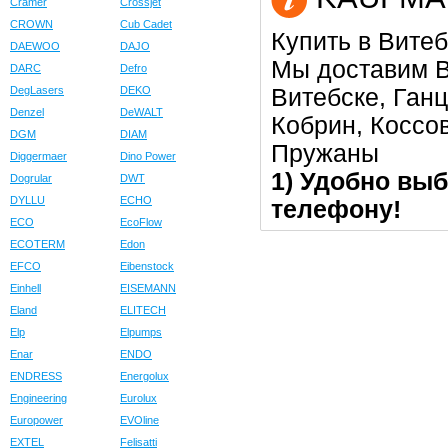
Cramer
Crossjet
CROWN
Cub Cadet
Купить в Витеб
DAEWOO
DAJO
Мы доставим В
DARC
Defro
Витебске, Ган
DegLasers
DEKO
Denzel
DeWALT
Кобрин, Коссо
DGM
DIAM
Пружаны
Diggermaer
Dino Power
1) Удобно выб
Dogrular
DWT
DYLLU
ECHO
телефону!
ECO
EcoFlow
ECOTERM
Edon
EFCO
Eibenstock
Einhell
EISEMANN
Eland
ELITECH
Elp
Elpumps
Enar
ENDO
ENDRESS
Energolux
Engineering
Eurolux
Europower
EVOline
EXTEL
Felisatti