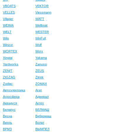
VBOATS
VEKTOR
VELLES
Viessmann
Villager
WATT
WEIMA
Wellboat
WELT
WESTER
Wilo
WinFull
Winzor
Wolf
WORTEX
Worx
Xingtai
Yakama
Yardworks
Zanussi
ZENIT
ZEUS
ZIGZAG
Zitrek
Zodiac
ZOMAX
Автоэлектрика
Агат
Агросфера
Адмирал
Аквадуся
Актех
Беларус
БЕЛМАШ
Весна
Вибромаш
Вихрь
Волат
ВРМЗ
ВЫМПЕЛ