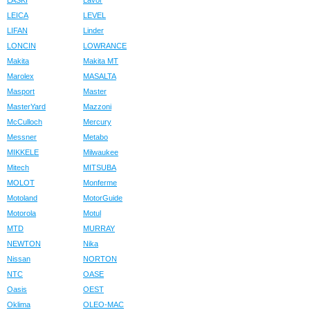
LASKI
Lavor
LEICA
LEVEL
LIFAN
Linder
LONCIN
LOWRANCE
Makita
Makita MT
Marolex
MASALTA
Masport
Master
MasterYard
Mazzoni
McCulloch
Mercury
Messner
Metabo
MIKKELE
Milwaukee
Mitech
MITSUBA
MOLOT
Monferme
Motoland
MotorGuide
Motorola
Motul
MTD
MURRAY
NEWTON
Nika
Nissan
NORTON
NTC
OASE
Oasis
OEST
Oklima
OLEO-MAC