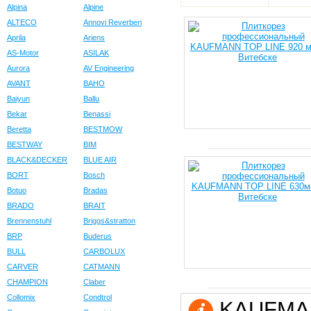
Alpina
Alpine
ALTECO
Annovi Reverberi
Aprila
Ariens
AS-Motor
ASILAK
Aurora
AV Engineering
AVANT
BAHO
Baiyun
Ballu
Bekar
Benassi
Beretta
BESTMOW
BESTWAY
BIM
BLACK&DECKER
BLUE AIR
BORT
Bosch
Botuo
Bradas
BRADO
BRAIT
Brennenstuhl
Briggs&stratton
BRP
Buderus
BULL
CARBOLUX
CARVER
CATMANN
CHAMPION
Claber
Collomix
Condtrol
KAUFMANN