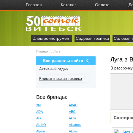
Главная
Каталог
Оплата
До
Электроинструмент
Садовая техника
Силовая 
Главная
→
Луга
Луга в 
Все разделы сайта
В рассрочку
Активный отдых
Климатическая техника
Все бренды:
3M
ABAC
ADA
AEG
Сортиро
AGT
Akita
AL-KO
Albatros
Alpina
Alpine