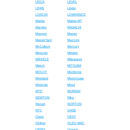
LEICA
LEVEL
LIFAN
Linder
LONCIN
LOWRANCE
Makita
Makita MT
Marolex
MASALTA
Masport
Master
MasterYard
Mazzoni
McCulloch
Mercury
Messner
Metabo
MIKKELE
Milwaukee
Mitech
MITSUBA
MOLOT
Monferme
Motoland
MotorGuide
Motorola
Motul
MTD
MURRAY
NEWTON
Nika
Nissan
NORTON
NTC
OASE
Oasis
OEST
Oklima
OLEO-MAC
ORBIS
Oregon