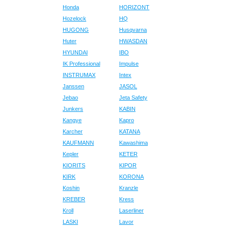
Honda
HORIZONT
Hozelock
HQ
HUGONG
Husqvarna
Huter
HWASDAN
HYUNDAI
IBO
IK Professional
Impulse
INSTRUMAX
Intex
Janssen
JASOL
Jebao
Jeta Safety
Junkers
KABIN
Kangye
Kapro
Karcher
KATANA
KAUFMANN
Kawashima
Kepler
KETER
KIORITS
KIPOR
KIRK
KORONA
Koshin
Kranzle
KREBER
Kress
Kroll
Laserliner
LASKI
Lavor