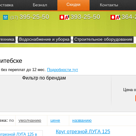
Скидки
ставка
Безнал
Контакты
395-25-50
393-25-50
364-
(17)
техника
Водоснабжение и уборка
Строительное оборудование
Витебске
 без переплат до 12 мес.
Подробности тут
Фильтр по брендам
Цена 
вка:
по
умолчанию
цене
названию
Круг отрезной ЛУГА 125