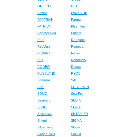
ORLEN OIL
P.I.T.
Paclite
PARKSIDE
PARTISAN
Partner
PATRIOT
Plast Team
Portotecnica
Pubert
Rato
Re-spect
RedVerg
Remeza
REXANT
Rezer
RID
Robomow
RODEO
Rossel
RUSSLAND
RYOBI
Samurai
SAS
SBK
SCORPION
SDMO
Sea-Pro
Seanovo
SEDIA
SENCI
SENIX
Shindaiwa
SHTAPLER
Shtenli
SIGMA
Silver wing
Skiper
Skiper PRO
Sokkia