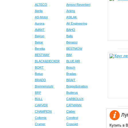
ALTECO
Annovi Reverberi
Aprila
Ariens
AS-Motor
ASILAK
Aurora
AV Engineering
AVANT
BAHO
Baiyun
Ballu
Bekar
Benassi
Beretta
BESTMOW
BESTWAY
BIM
BLACK&DECKER
BLUE AIR
BORT
Bosch
Botuo
Bradas
BRADO
BRAIT
Brennenstuhl
Briggs&stratton
BRP
Buderus
BULL
CARBOLUX
CARVER
CATMANN
CHAMPION
Claber
Луг
Collomix
Condtrol
Cramer
Crossjet
Купить в В