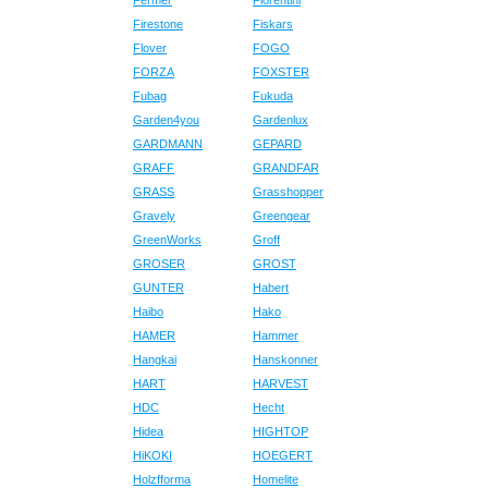
Fermer
Fiorentini
Firestone
Fiskars
Flover
FOGO
FORZA
FOXSTER
Fubag
Fukuda
Garden4you
Gardenlux
GARDMANN
GEPARD
GRAFF
GRANDFAR
GRASS
Grasshopper
Gravely
Greengear
GreenWorks
Groff
GROSER
GROST
GUNTER
Habert
Haibo
Hako
HAMER
Hammer
Hangkai
Hanskonner
HART
HARVEST
HDC
Hecht
Hidea
HIGHTOP
HiKOKI
HOEGERT
Holzfforma
Homelite