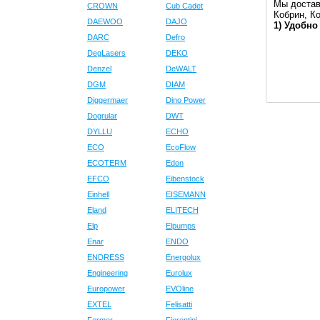
Мы достав
CROWN
Cub Cadet
Кобрин, К
DAEWOO
DAJO
1) Удобно
DARC
Defro
DegLasers
DEKO
Denzel
DeWALT
DGM
DIAM
Diggermaer
Dino Power
Dogrular
DWT
DYLLU
ECHO
ECO
EcoFlow
ECOTERM
Edon
EFCO
Eibenstock
Einhell
EISEMANN
Eland
ELITECH
Elp
Elpumps
Enar
ENDO
ENDRESS
Energolux
Engineering
Eurolux
Europower
EVOline
EXTEL
Felisatti