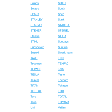
Solaris
SOLO
Soteco
South
SPARK
Spec
STANLEY
Stark
STARMIX
STARTUL
STEHER
STEINEL
Steinve
STIGA
STIHL
Sundays
Sunseeker
SunSun
Suzuki
Swarkmann
TAYG
TCC
Tecomec
TEKPAC
TELWIN
Terhi
TESLA
Testo
Tesvor
Thetford
TITAN
Tohatsu
TOPTUL
TOR
Toro
TOTAL
Toua
TOYAMA
Uni
Vaillant