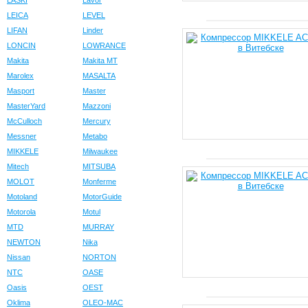
LASKI
Lavor
LEICA
LEVEL
LIFAN
Linder
LONCIN
LOWRANCE
Makita
Makita MT
Marolex
MASALTA
Masport
Master
MasterYard
Mazzoni
McCulloch
Mercury
Messner
Metabo
MIKKELE
Milwaukee
Mitech
MITSUBA
MOLOT
Monferme
Motoland
MotorGuide
Motorola
Motul
MTD
MURRAY
NEWTON
Nika
Nissan
NORTON
NTC
OASE
Oasis
OEST
Oklima
OLEO-MAC