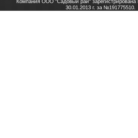
Компания ООО "Садовый рай" зарегистрирована 
30.01.2013 г. за №191775510.
Зарегистрирован в Торговом реестре 28.02.2013 г. 
Как это работает
до 20:00 пн-пт, с 10:00 до 16:00 
1. Заказываю товар
2. Полу
в Контакт центре
Заби
8 801 100 45 46
Мне 
Бела
e-mail
skype
Посмо
На сайте через корзину
Online-консультант