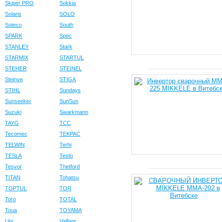
Skiper PRO
Sokkia
Solaris
SOLO
Soteco
South
SPARK
Spec
STANLEY
Stark
STARMIX
STARTUL
STEHER
STEINEL
Steinve
STIGA
STIHL
Sundays
Sunseeker
SunSun
Suzuki
Swarkmann
TAYG
TCC
Tecomec
TEKPAC
TELWIN
Terhi
TESLA
Testo
Tesvor
Thetford
TITAN
Tohatsu
TOPTUL
TOR
Toro
TOTAL
Toua
TOYAMA
Uni
Vaillant