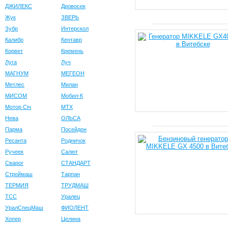
ДЖИЛЕКС
Дровосек
Жук
ЗВЕРЬ
Зубр
Интерскол
Калибр
Кентавр
Корвет
Кремень
Луга
Луч
МАГНУМ
МЕГЕОН
Метлес
Милан
МИСОМ
Мобил-К
Мотор Сiч
МТХ
Нева
ОЛЬСА
Парма
Посейдон
Ресанта
Родничок
Ручеек
Салют
Сварог
СТАНДАРТ
Строймаш
Тарпан
ТЕРМИЯ
ТРУДМАШ
ТСС
Уралец
УралСпецМаш
ФИОЛЕНТ
Хопер
Целина