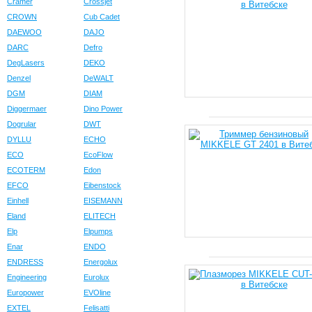
Cramer
Crossjet
CROWN
Cub Cadet
DAEWOO
DAJO
DARC
Defro
DegLasers
DEKO
Denzel
DeWALT
DGM
DIAM
Diggermaer
Dino Power
Dogrular
DWT
DYLLU
ECHO
ECO
EcoFlow
ECOTERM
Edon
EFCO
Eibenstock
Einhell
EISEMANN
Eland
ELITECH
Elp
Elpumps
Enar
ENDO
ENDRESS
Energolux
Engineering
Eurolux
Europower
EVOline
EXTEL
Felisatti