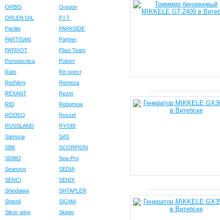
ORBIS
Oregon
ORLEN OIL
P.I.T.
Paclite
PARKSIDE
PARTISAN
Partner
PATRIOT
Plast Team
Portotecnica
Pubert
Rato
Re-spect
RedVerg
Remeza
REXANT
Rezer
RID
Robomow
RODEO
Rossel
RUSSLAND
RYOBI
Samurai
SAS
SBK
SCORPION
SDMO
Sea-Pro
Seanovo
SEDIA
SENCI
SENIX
Shindaiwa
SHTAPLER
Shtenli
SIGMA
Silver wing
Skiper