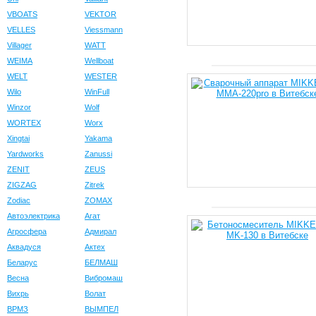
VBOATS
VEKTOR
VELLES
Viessmann
Villager
WATT
WEIMA
Wellboat
WELT
WESTER
Wilo
WinFull
Winzor
Wolf
WORTEX
Worx
Xingtai
Yakama
Yardworks
Zanussi
ZENIT
ZEUS
ZIGZAG
Zitrek
Zodiac
ZOMAX
Автоэлектрика
Агат
Агросфера
Адмирал
Аквадуся
Актех
Беларус
БЕЛМАШ
Весна
Вибромаш
Вихрь
Волат
ВРМЗ
ВЫМПЕЛ