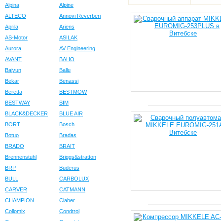
Alpina
Alpine
ALTECO
Annovi Reverberi
Aprila
Ariens
AS-Motor
ASILAK
Aurora
AV Engineering
AVANT
BAHO
Baiyun
Ballu
Bekar
Benassi
Beretta
BESTMOW
BESTWAY
BIM
BLACK&DECKER
BLUE AIR
BORT
Bosch
Botuo
Bradas
BRADO
BRAIT
Brennenstuhl
Briggs&stratton
BRP
Buderus
BULL
CARBOLUX
CARVER
CATMANN
CHAMPION
Claber
Collomix
Condtrol