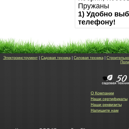
Пружаны
1) Удобно выб
телефону!
Электроинструмент
|
Садовая техника
|
Силовая техника
|
Строительно
Поли
О Компании
Наши сертификаты
Наши реквизиты
Напишите нам