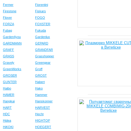
Fermer
Fiorentini
Firestone
Fiskars
Flover
FOGO
FORZA
FOXSTER
Fubag
Fukuda
Garden4you
Gardenlux
GARDMANN
GEPARD
GRAFF
GRANDFAR
GRASS
Grasshopper
Gravely
Greengear
GreenWorks
Groff
GROSER
GROST
GUNTER
Habert
Haibo
Hako
HAMER
Hammer
Hangkai
Hanskonner
HART
HARVEST
HDC
Hecht
Hidea
HIGHTOP
HiKOKI
HOEGERT