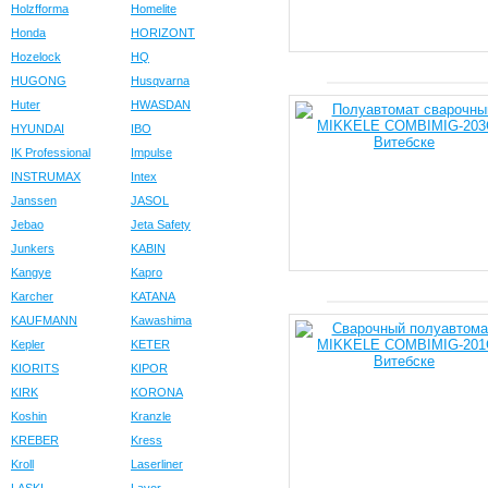
Holzfforma
Homelite
Honda
HORIZONT
Hozelock
HQ
HUGONG
Husqvarna
Huter
HWASDAN
HYUNDAI
IBO
IK Professional
Impulse
INSTRUMAX
Intex
Janssen
JASOL
Jebao
Jeta Safety
Junkers
KABIN
Kangye
Kapro
Karcher
KATANA
KAUFMANN
Kawashima
Kepler
KETER
KIORITS
KIPOR
KIRK
KORONA
Koshin
Kranzle
KREBER
Kress
Kroll
Laserliner