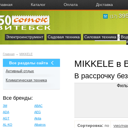
лавная
Каталог
Оплата
Доставка
395
(17)
Электроинструмент
Садовая техника
Силовая техника
Вод
Главная
→
MIKKELE
MIKKELE в 
Все разделы сайта
Активный отдых
В рассрочку бе
Климатическая техника
Филь
Все бренды:
3M
ABAC
ADA
AEG
AGT
Akita
AL-KO
Albatros
Сортировка:
по
умолча