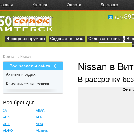
лавная
Каталог
Оплата
Доставка
395
(17)
Электроинструмент
Садовая техника
Силовая техника
Вод
Главная
→
Nissan
Nissan в Ви
Все разделы сайта
Активный отдых
В рассрочку бе
Климатическая техника
Филь
Все бренды:
3M
ABAC
ADA
AEG
AGT
Akita
AL-KO
Albatros