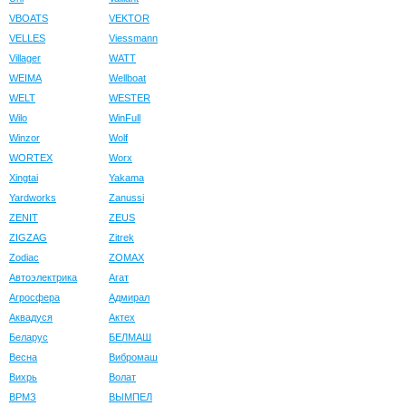
VBOATS
VEKTOR
VELLES
Viessmann
Villager
WATT
WEIMA
Wellboat
WELT
WESTER
Wilo
WinFull
Winzor
Wolf
WORTEX
Worx
Xingtai
Yakama
Yardworks
Zanussi
ZENIT
ZEUS
ZIGZAG
Zitrek
Zodiac
ZOMAX
Автоэлектрика
Агат
Агросфера
Адмирал
Аквадуся
Актех
Беларус
БЕЛМАШ
Весна
Вибромаш
Вихрь
Волат
ВРМЗ
ВЫМПЕЛ