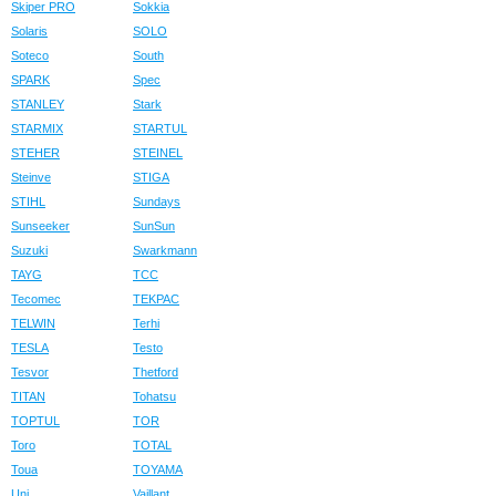
Skiper PRO
Sokkia
Solaris
SOLO
Soteco
South
SPARK
Spec
STANLEY
Stark
STARMIX
STARTUL
STEHER
STEINEL
Steinve
STIGA
STIHL
Sundays
Sunseeker
SunSun
Suzuki
Swarkmann
TAYG
TCC
Tecomec
TEKPAC
TELWIN
Terhi
TESLA
Testo
Tesvor
Thetford
TITAN
Tohatsu
TOPTUL
TOR
Toro
TOTAL
Toua
TOYAMA
Uni
Vaillant