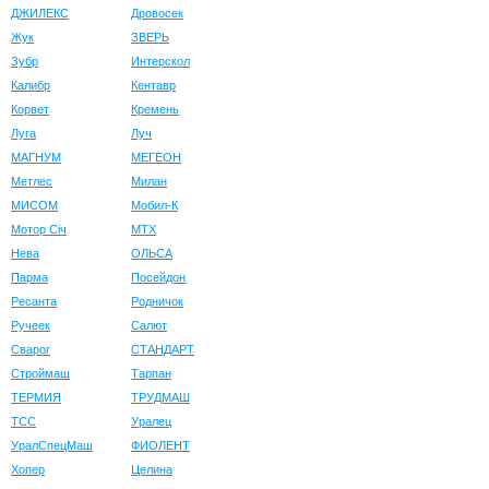
ДЖИЛЕКС
Дровосек
Жук
ЗВЕРЬ
Зубр
Интерскол
Калибр
Кентавр
Корвет
Кремень
Луга
Луч
МАГНУМ
МЕГЕОН
Метлес
Милан
МИСОМ
Мобил-К
Мотор Сiч
МТХ
Нева
ОЛЬСА
Парма
Посейдон
Ресанта
Родничок
Ручеек
Салют
Сварог
СТАНДАРТ
Строймаш
Тарпан
ТЕРМИЯ
ТРУДМАШ
ТСС
Уралец
УралСпецМаш
ФИОЛЕНТ
Хопер
Целина