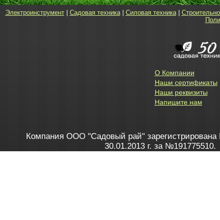
Электроинструмент
|
Садовая техника
|
Силовая техника
|
Строительно
Поли
О Компании
Наши сертификаты
Наши реквизиты
Напишите нам
Компания ООО "Садовый рай" зарегистрирована 
30.01.2013 г. за №191775510.
Зарегистрирован в Торговом реестре 28.02.2013 г. 
Как это работает
до 20:00 пн-пт, с 10:00 до 16:00 
1. Заказываю товар
2. Полу
в Контакт центре
Заби
8 801 100 45 46
Мне 
Бела
e-mail
skype