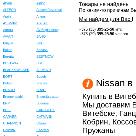
Alpina
Alpine
Товары не найдены
По каким-то причинам Вы
ALTECO
Annovi Reverberi
Aprila
Ariens
Мы найдем для Вас
!
AS-Motor
ASILAK
+375 (33)
395-25-50
мтс
Aurora
AV Engineering
+375 (29)
395-25-50
velcom
AVANT
BAHO
Baiyun
Ballu
Bekar
Benassi
Beretta
BESTMOW
BESTWAY
BIM
BLACK&DECKER
BLUE AIR
BORT
Bosch
Nissan в
Botuo
Bradas
BRADO
BRAIT
Купить в Витеб
Brennenstuhl
Briggs&stratton
Мы доставим В
BRP
Buderus
BULL
CARBOLUX
Витебске, Ган
CARVER
CATMANN
Кобрин, Коссо
CHAMPION
Claber
Пружаны
Collomix
Condtrol