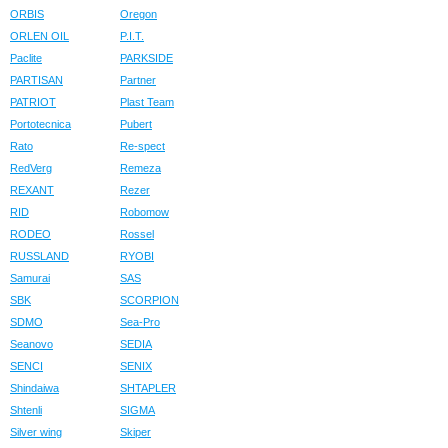
ORBIS
Oregon
ORLEN OIL
P.I.T.
Paclite
PARKSIDE
PARTISAN
Partner
PATRIOT
Plast Team
Portotecnica
Pubert
Rato
Re-spect
RedVerg
Remeza
REXANT
Rezer
RID
Robomow
RODEO
Rossel
RUSSLAND
RYOBI
Samurai
SAS
SBK
SCORPION
SDMO
Sea-Pro
Seanovo
SEDIA
SENCI
SENIX
Shindaiwa
SHTAPLER
Shtenli
SIGMA
Silver wing
Skiper