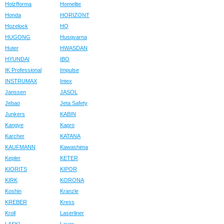
Holzfforma
Homelite
Honda
HORIZONT
Hozelock
HQ
HUGONG
Husqvarna
Huter
HWASDAN
HYUNDAI
IBO
IK Professional
Impulse
INSTRUMAX
Intex
Janssen
JASOL
Jebao
Jeta Safety
Junkers
KABIN
Kangye
Kapro
Karcher
KATANA
KAUFMANN
Kawashima
Kepler
KETER
KIORITS
KIPOR
KIRK
KORONA
Koshin
Kranzle
KREBER
Kress
Kroll
Laserliner