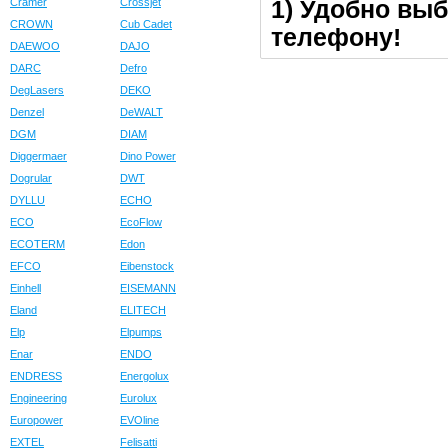
1) Удобно выб
Cramer
Crossjet
CROWN
Cub Cadet
телефону!
DAEWOO
DAJO
DARC
Defro
DegLasers
DEKO
Denzel
DeWALT
DGM
DIAM
Diggermaer
Dino Power
Dogrular
DWT
DYLLU
ECHO
ECO
EcoFlow
ECOTERM
Edon
EFCO
Eibenstock
Einhell
EISEMANN
Eland
ELITECH
Elp
Elpumps
Enar
ENDO
ENDRESS
Energolux
Engineering
Eurolux
Europower
EVOline
EXTEL
Felisatti