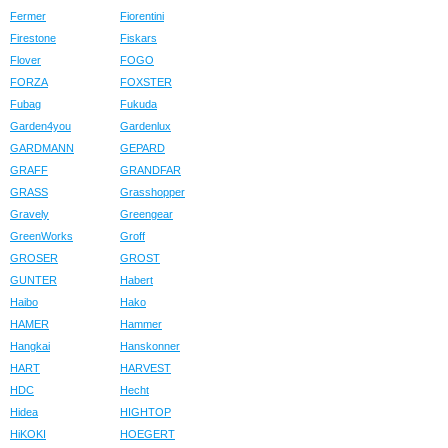
Fermer
Fiorentini
Firestone
Fiskars
Flover
FOGO
FORZA
FOXSTER
Fubag
Fukuda
Garden4you
Gardenlux
GARDMANN
GEPARD
GRAFF
GRANDFAR
GRASS
Grasshopper
Gravely
Greengear
GreenWorks
Groff
GROSER
GROST
GUNTER
Habert
Haibo
Hako
HAMER
Hammer
Hangkai
Hanskonner
HART
HARVEST
HDC
Hecht
Hidea
HIGHTOP
HiKOKI
HOEGERT