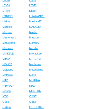
LASKI
Lavor
LEICA
LEVEL
LIFAN
Linder
LONCIN
LOWRANCE
Makita
Makita MT
Marolex
MASALTA
Masport
Master
MasterYard
Mazzoni
McCulloch
Mercury
Messner
Metabo
MIKKELE
Milwaukee
Mitech
MITSUBA
MOLOT
Monferme
Motoland
MotorGuide
Motorola
Motul
MTD
MURRAY
NEWTON
Nika
Nissan
NORTON
NTC
OASE
Oasis
OEST
Oklima
OLEO-MAC