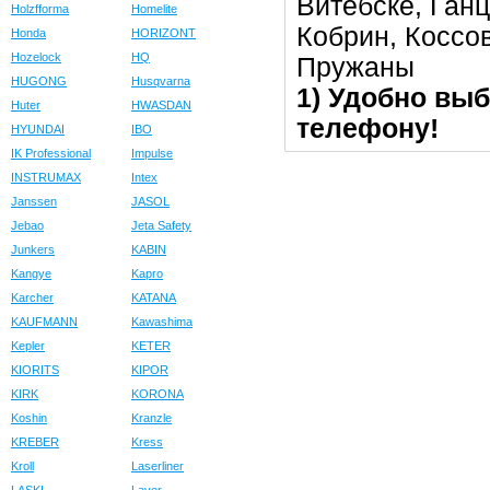
Витебске, Ган
Holzfforma
Homelite
Кобрин, Коссо
Honda
HORIZONT
Hozelock
HQ
Пружаны
HUGONG
Husqvarna
1) Удобно выб
Huter
HWASDAN
телефону!
HYUNDAI
IBO
IK Professional
Impulse
INSTRUMAX
Intex
Janssen
JASOL
Jebao
Jeta Safety
Junkers
KABIN
Kangye
Kapro
Karcher
KATANA
KAUFMANN
Kawashima
Kepler
KETER
KIORITS
KIPOR
KIRK
KORONA
Koshin
Kranzle
KREBER
Kress
Kroll
Laserliner