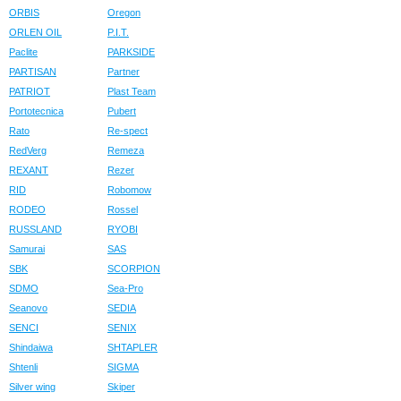
ORBIS
Oregon
ORLEN OIL
P.I.T.
Paclite
PARKSIDE
PARTISAN
Partner
PATRIOT
Plast Team
Portotecnica
Pubert
Rato
Re-spect
RedVerg
Remeza
REXANT
Rezer
RID
Robomow
RODEO
Rossel
RUSSLAND
RYOBI
Samurai
SAS
SBK
SCORPION
SDMO
Sea-Pro
Seanovo
SEDIA
SENCI
SENIX
Shindaiwa
SHTAPLER
Shtenli
SIGMA
Silver wing
Skiper