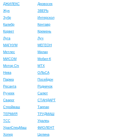
ДЖИЛЕКС
Дровосек
Жук
ЗВЕРЬ
Зубр
Интерскол
Калибр
Кентавр
Корвет
Кремень
Луга
Луч
МАГНУМ
МЕГЕОН
Метлес
Милан
МИСОМ
Мобил-К
Мотор Сiч
МТХ
Нева
ОЛЬСА
Парма
Посейдон
Ресанта
Родничок
Ручеек
Салют
Сварог
СТАНДАРТ
Строймаш
Тарпан
ТЕРМИЯ
ТРУДМАШ
ТСС
Уралец
УралСпецМаш
ФИОЛЕНТ
Хопер
Целина