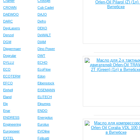
Cramer
Crossjet
CROWN
Cub Cadet
DAEWOO
DAJO
DARC
Defro
DegLasers
DEKO
Denzel
DeWALT
DGM
DIAM
Diggermaer
Dino Power
Dogrular
DWT
DYLLU
ECHO
ECO
EcoFlow
ECOTERM
Edon
EFCO
Eibenstock
Einhell
EISEMANN
Eland
ELITECH
Elp
Elpumps
Enar
ENDO
ENDRESS
Energolux
Engineering
Eurolux
Europower
EVOline
EXTEL
Felisatti