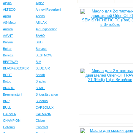
Alpina
Alpine
ALTECO
Annovi Reverberi
Aprila
Ariens
AS-Motor
ASILAK
Aurora
AV Engineering
AVANT
BAHO
Baiyun
Ballu
Bekar
Benassi
Beretta
BESTMOW
BESTWAY
BIM
BLACK&DECKER
BLUE AIR
BORT
Bosch
Botuo
Bradas
BRADO
BRAIT
Brennenstuhl
Briggs&stratton
BRP
Buderus
BULL
CARBOLUX
CARVER
CATMANN
CHAMPION
Claber
Collomix
Condtrol