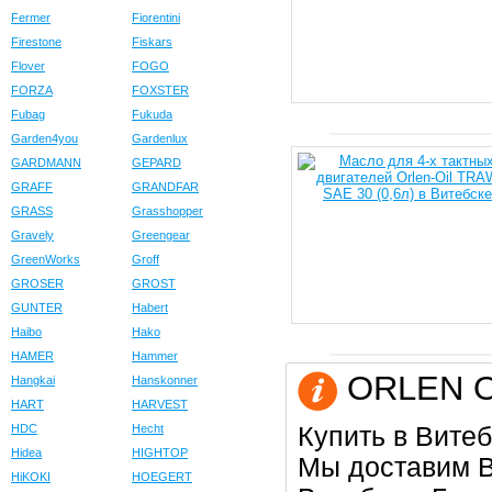
Fermer
Fiorentini
Firestone
Fiskars
Flover
FOGO
FORZA
FOXSTER
Fubag
Fukuda
Garden4you
Gardenlux
GARDMANN
GEPARD
GRAFF
GRANDFAR
GRASS
Grasshopper
Gravely
Greengear
GreenWorks
Groff
GROSER
GROST
GUNTER
Habert
Haibo
Hako
HAMER
Hammer
ORLEN OI
Hangkai
Hanskonner
HART
HARVEST
Купить в Витеб
HDC
Hecht
Hidea
HIGHTOP
Мы доставим В
HiKOKI
HOEGERT