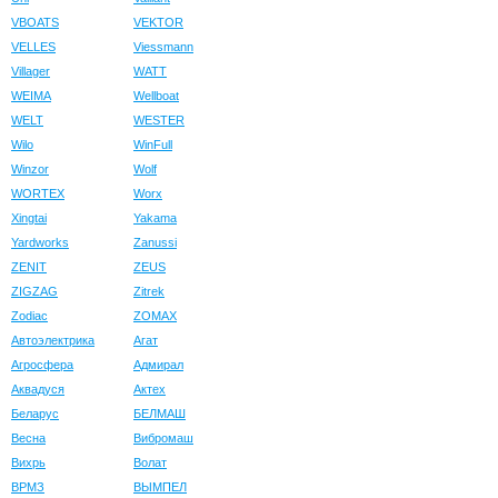
VBOATS
VEKTOR
VELLES
Viessmann
Villager
WATT
WEIMA
Wellboat
WELT
WESTER
Wilo
WinFull
Winzor
Wolf
WORTEX
Worx
Xingtai
Yakama
Yardworks
Zanussi
ZENIT
ZEUS
ZIGZAG
Zitrek
Zodiac
ZOMAX
Автоэлектрика
Агат
Агросфера
Адмирал
Аквадуся
Актех
Беларус
БЕЛМАШ
Весна
Вибромаш
Вихрь
Волат
ВРМЗ
ВЫМПЕЛ