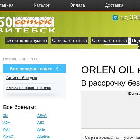
лавная
Каталог
Оплата
Доставка
395
(17)
Электроинструмент
Садовая техника
Силовая техника
Вод
Главная
→
ORLEN OIL
ORLEN OIL 
Все разделы сайта
Активный отдых
В рассрочку бе
Климатическая техника
Филь
Все бренды:
3M
ABAC
ADA
AEG
AGT
Akita
AL-KO
Albatros
Сортировка:
по
умолча