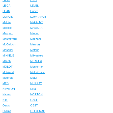
LASKI
Lavor
LEICA
LEVEL
LIFAN
Linder
LONCIN
LOWRANCE
Makita
Makita MT
Marolex
MASALTA
Masport
Master
MasterYard
Mazzoni
McCulloch
Mercury
Messner
Metabo
MIKKELE
Milwaukee
Mitech
MITSUBA
MOLOT
Monferme
Motoland
MotorGuide
Motorola
Motul
MTD
MURRAY
NEWTON
Nika
Nissan
NORTON
NTC
OASE
Oasis
OEST
Oklima
OLEO-MAC