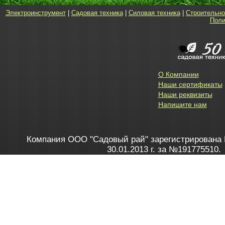
Электроинструмент
|
Садовая техника
|
Силовая техника
|
Строительно
Поли
О Компании
Наши сертификаты
Наши реквизиты
Напишите нам
Компания ООО "Садовый рай" зарегистрирована 
30.01.2013 г. за №191775510.
Зарегистрирован в Торговом реестре 28.02.2013 г. 
Как это работает
до 20:00 пн-пт, с 10:00 до 16:00 
1. Заказываю товар
2. Полу
в Контакт центре
Заби
8 801 100 45 46
Мне 
Бела
e-mail
skype