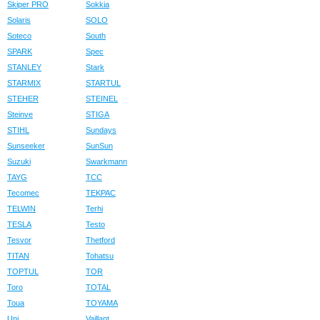
Skiper PRO
Sokkia
Solaris
SOLO
Soteco
South
SPARK
Spec
STANLEY
Stark
STARMIX
STARTUL
STEHER
STEINEL
Steinve
STIGA
STIHL
Sundays
Sunseeker
SunSun
Suzuki
Swarkmann
TAYG
TCC
Tecomec
TEKPAC
TELWIN
Terhi
TESLA
Testo
Tesvor
Thetford
TITAN
Tohatsu
TOPTUL
TOR
Toro
TOTAL
Toua
TOYAMA
Uni
Vaillant