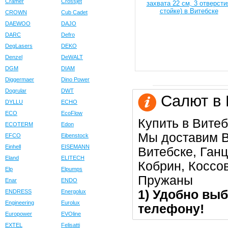
Cramer
Crossjet
CROWN
Cub Cadet
DAEWOO
DAJO
DARC
Defro
DegLasers
DEKO
Denzel
DeWALT
DGM
DIAM
Diggermaer
Dino Power
Dogrular
DWT
Салют в 
DYLLU
ECHO
ECO
EcoFlow
Купить в Витеб
ECOTERM
Edon
Мы доставим В
EFCO
Eibenstock
Einhell
EISEMANN
Витебске, Ган
Eland
ELITECH
Кобрин, Коссо
Elp
Elpumps
Пружаны
Enar
ENDO
1) Удобно выб
ENDRESS
Energolux
Engineering
Eurolux
телефону!
Europower
EVOline
EXTEL
Felisatti