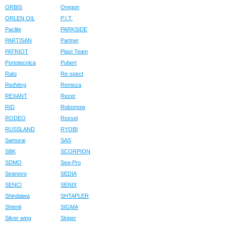
ORBIS
Oregon
ORLEN OIL
P.I.T.
Paclite
PARKSIDE
PARTISAN
Partner
PATRIOT
Plast Team
Portotecnica
Pubert
Rato
Re-spect
RedVerg
Remeza
REXANT
Rezer
RID
Robomow
RODEO
Rossel
RUSSLAND
RYOBI
Samurai
SAS
SBK
SCORPION
SDMO
Sea-Pro
Seanovo
SEDIA
SENCI
SENIX
Shindaiwa
SHTAPLER
Shtenli
SIGMA
Silver wing
Skiper