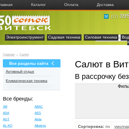
лавная
Каталог
Оплата
Доставка
395
(17)
Электроинструмент
Садовая техника
Силовая техника
Вод
Главная
→
Салют
Салют в Вит
Все разделы сайта
Активный отдых
В рассрочку бе
Климатическая техника
Филь
Все бренды:
3M
ABAC
ADA
AEG
AGT
Akita
AL-KO
Albatros
Сортировка:
по
умолча