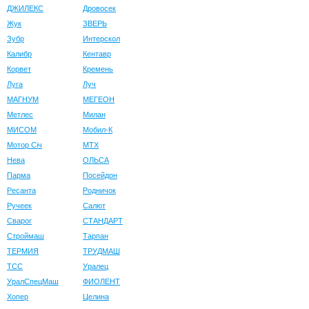
ДЖИЛЕКС
Дровосек
Жук
ЗВЕРЬ
Зубр
Интерскол
Калибр
Кентавр
Корвет
Кремень
Луга
Луч
МАГНУМ
МЕГЕОН
Метлес
Милан
МИСОМ
Мобил-К
Мотор Сiч
МТХ
Нева
ОЛЬСА
Парма
Посейдон
Ресанта
Родничок
Ручеек
Салют
Сварог
СТАНДАРТ
Строймаш
Тарпан
ТЕРМИЯ
ТРУДМАШ
ТСС
Уралец
УралСпецМаш
ФИОЛЕНТ
Хопер
Целина