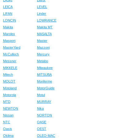
LASKI
Lavor
LEICA
LEVEL
LIFAN
Linder
LONCIN
LOWRANCE
Makita
Makita MT
Marolex
MASALTA
Masport
Master
MasterYard
Mazzoni
McCulloch
Mercury
Messner
Metabo
MIKKELE
Milwaukee
Mitech
MITSUBA
MOLOT
Monferme
Motoland
MotorGuide
Motorola
Motul
MTD
MURRAY
NEWTON
Nika
Nissan
NORTON
NTC
OASE
Oasis
OEST
Oklima
OLEO-MAC