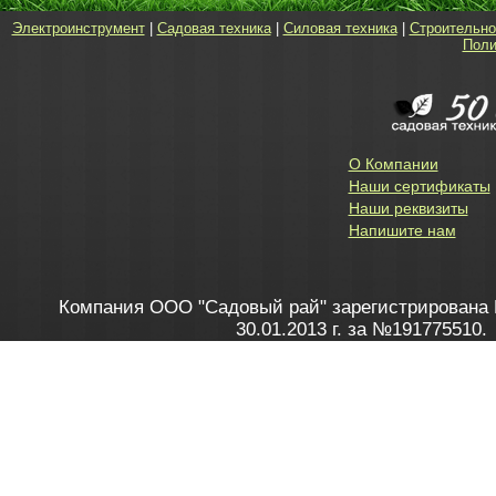
Электроинструмент
|
Садовая техника
|
Силовая техника
|
Строительно
Поли
О Компании
Наши сертификаты
Наши реквизиты
Напишите нам
Компания ООО "Садовый рай" зарегистрирована 
30.01.2013 г. за №191775510.
Зарегистрирован в Торговом реестре 28.02.2013 г. 
Как это работает
до 20:00 пн-пт, с 10:00 до 16:00 
1. Заказываю товар
2. Полу
в Контакт центре
Заби
8 801 100 45 46
Мне 
Бела
e-mail
skype