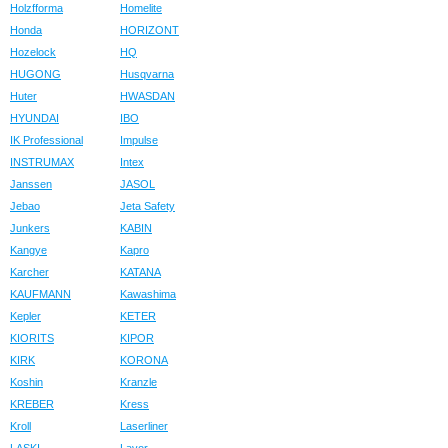
Holzfforma
Homelite
Honda
HORIZONT
Hozelock
HQ
HUGONG
Husqvarna
Huter
HWASDAN
HYUNDAI
IBO
IK Professional
Impulse
INSTRUMAX
Intex
Janssen
JASOL
Jebao
Jeta Safety
Junkers
KABIN
Kangye
Kapro
Karcher
KATANA
KAUFMANN
Kawashima
Kepler
KETER
KIORITS
KIPOR
KIRK
KORONA
Koshin
Kranzle
KREBER
Kress
Kroll
Laserliner