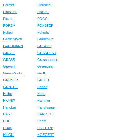
Fermer
Fiorentini
Firestone
Fiskars
Flover
FOGO
FORZA
FOXSTER
Fubag
Fukuda
Garden4you
Gardenlux
GARDMANN
GEPARD
GRAFF
GRANDFAR
GRASS
Grasshopper
Gravely
Greengear
GreenWorks
Groff
GROSER
GROST
GUNTER
Habert
Haibo
Hako
HAMER
Hammer
Hangkai
Hanskonner
HART
HARVEST
HDC
Hecht
Hidea
HIGHTOP
HiKOKI
HOEGERT