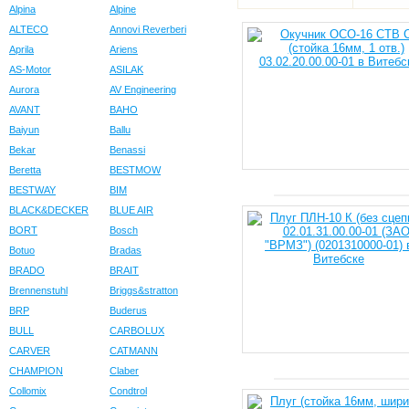
Alpina
Alpine
ALTECO
Annovi Reverberi
Aprila
Ariens
AS-Motor
ASILAK
Aurora
AV Engineering
AVANT
BAHO
Baiyun
Ballu
Bekar
Benassi
Beretta
BESTMOW
BESTWAY
BIM
BLACK&DECKER
BLUE AIR
BORT
Bosch
Botuo
Bradas
BRADO
BRAIT
Brennenstuhl
Briggs&stratton
BRP
Buderus
BULL
CARBOLUX
CARVER
CATMANN
CHAMPION
Claber
Collomix
Condtrol