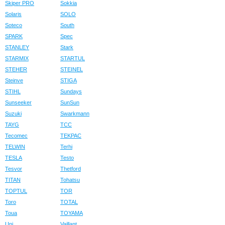
Skiper PRO
Sokkia
Solaris
SOLO
Soteco
South
SPARK
Spec
STANLEY
Stark
STARMIX
STARTUL
STEHER
STEINEL
Steinve
STIGA
STIHL
Sundays
Sunseeker
SunSun
Suzuki
Swarkmann
TAYG
TCC
Tecomec
TEKPAC
TELWIN
Terhi
TESLA
Testo
Tesvor
Thetford
TITAN
Tohatsu
TOPTUL
TOR
Toro
TOTAL
Toua
TOYAMA
Uni
Vaillant