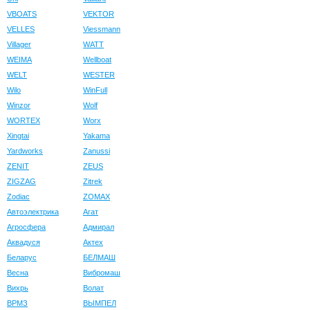
VBOATS
VEKTOR
VELLES
Viessmann
Villager
WATT
WEIMA
Wellboat
WELT
WESTER
Wilo
WinFull
Winzor
Wolf
WORTEX
Worx
Xingtai
Yakama
Yardworks
Zanussi
ZENIT
ZEUS
ZIGZAG
Zitrek
Zodiac
ZOMAX
Автоэлектрика
Агат
Агросфера
Адмирал
Аквадуся
Актех
Беларус
БЕЛМАШ
Весна
Вибромаш
Вихрь
Волат
ВРМЗ
ВЫМПЕЛ