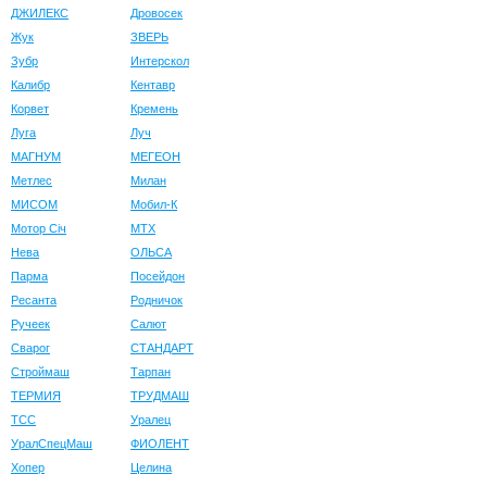
ДЖИЛЕКС
Дровосек
Жук
ЗВЕРЬ
Зубр
Интерскол
Калибр
Кентавр
Корвет
Кремень
Луга
Луч
МАГНУМ
МЕГЕОН
Метлес
Милан
МИСОМ
Мобил-К
Мотор Сiч
МТХ
Нева
ОЛЬСА
Парма
Посейдон
Ресанта
Родничок
Ручеек
Салют
Сварог
СТАНДАРТ
Строймаш
Тарпан
ТЕРМИЯ
ТРУДМАШ
ТСС
Уралец
УралСпецМаш
ФИОЛЕНТ
Хопер
Целина