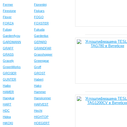
Fermer
Fiorentini
Firestone
Fiskars
Flover
FOGO
FORZA
FOXSTER
Fubag
Fukuda
Garden4you
Gardenlux
GARDMANN
GEPARD
GRAFF
GRANDFAR
GRASS
Grasshopper
Gravely
Greengear
GreenWorks
Groff
GROSER
GROST
GUNTER
Habert
Haibo
Hako
HAMER
Hammer
Hangkai
Hanskonner
HART
HARVEST
HDC
Hecht
Hidea
HIGHTOP
HiKOKI
HOEGERT