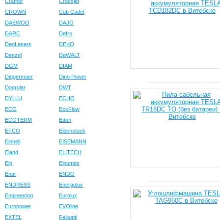
Cramer
Crossjet
CROWN
Cub Cadet
DAEWOO
DAJO
DARC
Defro
DegLasers
DEKO
Denzel
DeWALT
DGM
DIAM
Diggermaer
Dino Power
Dogrular
DWT
DYLLU
ECHO
ECO
EcoFlow
ECOTERM
Edon
EFCO
Eibenstock
Einhell
EISEMANN
Eland
ELITECH
Elp
Elpumps
Enar
ENDO
ENDRESS
Energolux
Engineering
Eurolux
Europower
EVOline
EXTEL
Felisatti