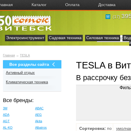
лавная
Каталог
Оплата
Доставка
395
(17)
Электроинструмент
Садовая техника
Силовая техника
Вод
Главная
→
TESLA
TESLA в Вит
Все разделы сайта
Активный отдых
В рассрочку бе
Климатическая техника
Филь
Все бренды:
3M
ABAC
ADA
AEG
AGT
Akita
AL-KO
Albatros
Сортировка:
по
умолча