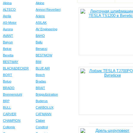
Alpina
Alpine
ALTECO
Annovi Reverberi
Aprila
Ariens
AS-Motor
ASILAK
Aurora
AV Engineering
AVANT
BAHO
Baiyun
Ballu
Bekar
Benassi
Beretta
BESTMOW
BESTWAY
BIM
BLACK&DECKER
BLUE AIR
BORT
Bosch
Botuo
Bradas
BRADO
BRAIT
Brennenstuhl
Briggs&stratton
BRP
Buderus
BULL
CARBOLUX
CARVER
CATMANN
CHAMPION
Claber
Collomix
Condtrol