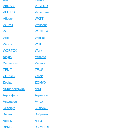
VBOATS
VEKTOR
VELLES
Viessmann
Villager
WATT
WEIMA
Wellboat
WELT
WESTER
Wilo
WinFull
Winzor
Wolf
WORTEX
Worx
Xingtai
Yakama
Yardworks
Zanussi
ZENIT
ZEUS
ZIGZAG
Zitrek
Zodiac
ZOMAX
Автоэлектрика
Агат
Агросфера
Адмирал
Аквадуся
Актех
Беларус
БЕЛМАШ
Весна
Вибромаш
Вихрь
Волат
ВРМЗ
ВЫМПЕЛ