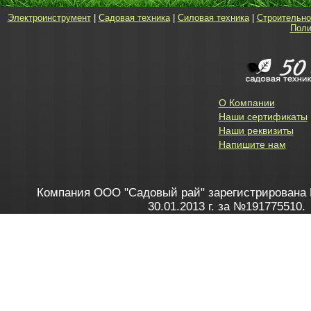
Электроинструмент
|
Садовая техника
|
Силовая техника
|
Строительно
Поли
О Компании
Наши сертификаты
Наши реквизиты
Напишите нам
Компания ООО "Садовый рай" зарегистрирована 
30.01.2013 г. за №191775510.
Зарегистрирован в Торговом реестре 28.02.2013 г. 
Как это работает
до 20:00 пн-пт, с 10:00 до 16:00 
1. Заказываю товар
2. Полу
в Контакт центре
Заби
8 801 100 45 46
Мне 
Бела
e-mail
skype