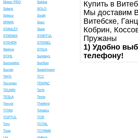
Купить в Витеб
Skiper PRO
Sokkia
Solaris
SOLO
Мы доставим В
Soteco
South
Витебске, Ган
SPARK
Spec
Кобрин, Коссо
STANLEY
Stark
STARMIX
STARTUL
Пружаны
STEHER
STEINEL
1) Удобно выб
Steinve
STIGA
телефону!
STIHL
Sundays
Sunseeker
SunSun
Suzuki
Swarkmann
TAYG
TCC
Tecomec
TEKPAC
TELWIN
Terhi
TESLA
Testo
Tesvor
Thetford
TITAN
Tohatsu
TOPTUL
TOR
Toro
TOTAL
Toua
TOYAMA
Uni
Vaillant