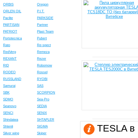
ORBIS
Oregon
ORLEN OIL
P.I.T.
Paclite
PARKSIDE
PARTISAN
Partner
PATRIOT
Plast Team
Portotecnica
Pubert
Rato
Re-spect
RedVerg
Remeza
REXANT
Rezer
RID
Robomow
RODEO
Rossel
RUSSLAND
RYOBI
Samurai
SAS
SBK
SCORPION
SDMO
Sea-Pro
Seanovo
SEDIA
SENCI
SENIX
Shindaiwa
SHTAPLER
TESLA в 
Shtenli
SIGMA
Silver wing
Skiper