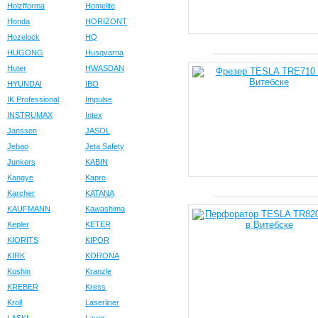
Holzfforma
Homelite
Honda
HORIZONT
Hozelock
HQ
HUGONG
Husqvarna
Huter
HWASDAN
HYUNDAI
IBO
IK Professional
Impulse
INSTRUMAX
Intex
Janssen
JASOL
Jebao
Jeta Safety
Junkers
KABIN
Kangye
Kapro
Karcher
KATANA
KAUFMANN
Kawashima
Kepler
KETER
KIORITS
KIPOR
KIRK
KORONA
Koshin
Kranzle
KREBER
Kress
Kroll
Laserliner