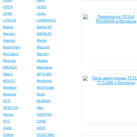
LASKI
Lavor
LEICA
LEVEL
LIFAN
Linder
LONCIN
LOWRANCE
Makita
Makita MT
Marolex
MASALTA
Masport
Master
MasterYard
Mazzoni
McCulloch
Mercury
Messner
Metabo
MIKKELE
Milwaukee
Mitech
MITSUBA
MOLOT
Monferme
Motoland
MotorGuide
Motorola
Motul
MTD
MURRAY
NEWTON
Nika
Nissan
NORTON
NTC
OASE
Oasis
OEST
Oklima
OLEO-MAC