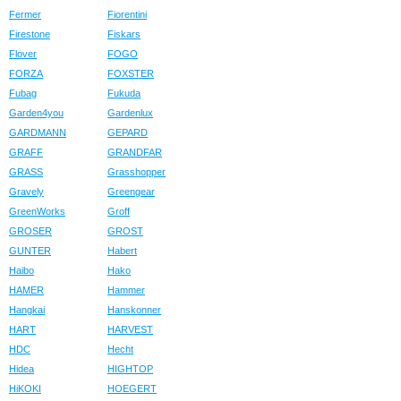
Fermer
Fiorentini
Firestone
Fiskars
Flover
FOGO
FORZA
FOXSTER
Fubag
Fukuda
Garden4you
Gardenlux
GARDMANN
GEPARD
GRAFF
GRANDFAR
GRASS
Grasshopper
Gravely
Greengear
GreenWorks
Groff
GROSER
GROST
GUNTER
Habert
Haibo
Hako
HAMER
Hammer
Hangkai
Hanskonner
HART
HARVEST
HDC
Hecht
Hidea
HIGHTOP
HiKOKI
HOEGERT