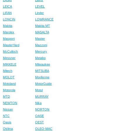
LASKI
Lavor
LEICA
LEVEL
LIFAN
Linder
LONCIN
LOWRANCE
Makita
Makita MT
Marolex
MASALTA
Masport
Master
MasterYard
Mazzoni
McCulloch
Mercury
Messner
Metabo
MIKKELE
Milwaukee
Mitech
MITSUBA
MOLOT
Monferme
Motoland
MotorGuide
Motorola
Motul
MTD
MURRAY
NEWTON
Nika
Nissan
NORTON
NTC
OASE
Oasis
OEST
Oklima
OLEO-MAC