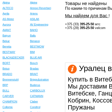
Alpina
Alpine
Товары не найдены
По каким-то причинам Вы
ALTECO
Annovi Reverberi
Aprila
Ariens
Мы найдем для Вас
!
AS-Motor
ASILAK
+375 (33)
395-25-50
мтс
Aurora
AV Engineering
+375 (29)
395-25-50
velcom
AVANT
BAHO
Baiyun
Ballu
Bekar
Benassi
Beretta
BESTMOW
BESTWAY
BIM
BLACK&DECKER
BLUE AIR
BORT
Bosch
Уралец в
Botuo
Bradas
BRADO
BRAIT
Купить в Витеб
Brennenstuhl
Briggs&stratton
Мы доставим В
BRP
Buderus
BULL
CARBOLUX
Витебске, Ган
CARVER
CATMANN
Кобрин, Коссо
CHAMPION
Claber
Пружаны
Collomix
Condtrol