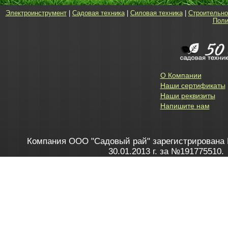
Электроинструмент
|
Садовая техника
|
Силовая техника
|
Строительно
Поли
О Компании
Наши сертификаты
Наши реквизиты
Напишите нам
Компания ООО "Садовый рай" зарегистрирована 
30.01.2013 г. за №191775510.
Зарегистрирован в Торговом реестре 28.02.2013 г. 
Как это работает
до 20:00 пн-пт, с 10:00 до 16:00 
1. Заказываю товар
2. Полу
в Контакт центре
Заби
8 801 100 45 46
Мне 
Бела
e-mail
skype