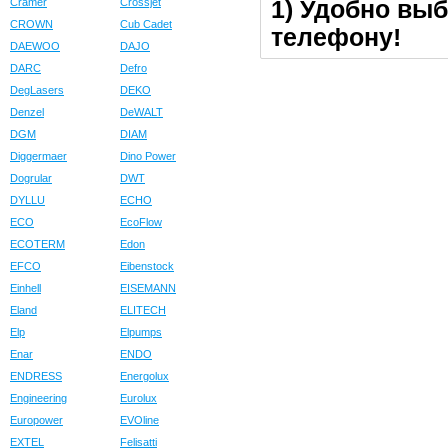
1) Удобно выб
Cramer
Crossjet
CROWN
Cub Cadet
телефону!
DAEWOO
DAJO
DARC
Defro
DegLasers
DEKO
Denzel
DeWALT
DGM
DIAM
Diggermaer
Dino Power
Dogrular
DWT
DYLLU
ECHO
ECO
EcoFlow
ECOTERM
Edon
EFCO
Eibenstock
Einhell
EISEMANN
Eland
ELITECH
Elp
Elpumps
Enar
ENDO
ENDRESS
Energolux
Engineering
Eurolux
Europower
EVOline
EXTEL
Felisatti