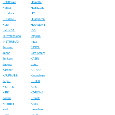
Holzfforma
Homelite
Honda
HORIZONT
Hozelock
HQ
HUGONG
Husqvarna
Huter
HWASDAN
HYUNDAI
IBO
IK Professional
Impulse
INSTRUMAX
Intex
Janssen
JASOL
Jebao
Jeta Safety
Junkers
KABIN
Kangye
Kapro
Karcher
KATANA
KAUFMANN
Kawashima
Kepler
KETER
KIORITS
KIPOR
KIRK
KORONA
Koshin
Kranzle
KREBER
Kress
Kroll
Laserliner