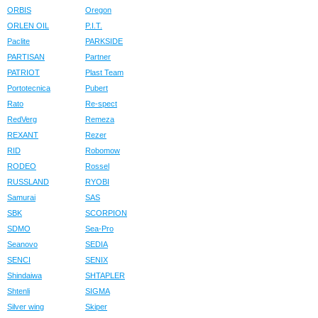
ORBIS
Oregon
ORLEN OIL
P.I.T.
Paclite
PARKSIDE
PARTISAN
Partner
PATRIOT
Plast Team
Portotecnica
Pubert
Rato
Re-spect
RedVerg
Remeza
REXANT
Rezer
RID
Robomow
RODEO
Rossel
RUSSLAND
RYOBI
Samurai
SAS
SBK
SCORPION
SDMO
Sea-Pro
Seanovo
SEDIA
SENCI
SENIX
Shindaiwa
SHTAPLER
Shtenli
SIGMA
Silver wing
Skiper