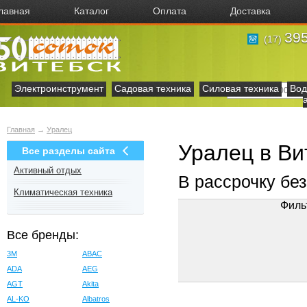
лавная
Каталог
Оплата
Доставка
395
(17)
Электроинструмент
Садовая техника
Силовая техника
Вод
Главная
→
Уралец
Уралец в Ви
Все разделы сайта
Активный отдых
В рассрочку бе
Климатическая техника
Филь
Все бренды:
3M
ABAC
ADA
AEG
AGT
Akita
AL-KO
Albatros