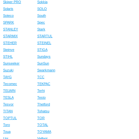
Skiper PRO
Sokkia
Solaris
SOLO
Soteco
South
SPARK
Spec
STANLEY
Stark
STARMIX
STARTUL
STEHER
STEINEL
Steinve
STIGA
STIHL
Sundays
Sunseeker
SunSun
Suzuki
Swarkmann
TAYG
TCC
Tecomec
TEKPAC
TELWIN
Terhi
TESLA
Testo
Tesvor
Thetford
TITAN
Tohatsu
TOPTUL
TOR
Toro
TOTAL
Toua
TOYAMA
Uni
Vaillant