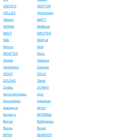
VBOATS
VEKTOR
VELLES
Viessmann
Villager
WATT
WEIMA
Wellboat
WELT
WESTER
Wilo
WinFull
Winzor
Wolf
WORTEX
Worx
Xingtai
Yakama
Yardworks
Zanussi
ZENIT
ZEUS
ZIGZAG
Zitrek
Zodiac
ZOMAX
Автоэлектрика
Агат
Агросфера
Адмирал
Аквадуся
Актех
Беларус
БЕЛМАШ
Весна
Вибромаш
Вихрь
Волат
ВРМЗ
ВЫМПЕЛ