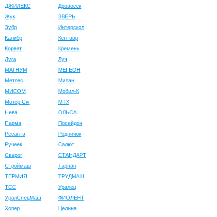
ДЖИЛЕКС
Дровосек
Жук
ЗВЕРЬ
Зубр
Интерскол
Калибр
Кентавр
Корвет
Кремень
Луга
Луч
МАГНУМ
МЕГЕОН
Метлес
Милан
МИСОМ
Мобил-К
Мотор Сiч
МТХ
Нева
ОЛЬСА
Парма
Посейдон
Ресанта
Родничок
Ручеек
Салют
Сварог
СТАНДАРТ
Строймаш
Тарпан
ТЕРМИЯ
ТРУДМАШ
ТСС
Уралец
УралСпецМаш
ФИОЛЕНТ
Хопер
Целина