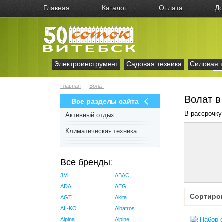
Главная
Каталог
Оплата
До
Электроинструмент
Садовая техника
Силовая 
Главная
→
Волат
Волат в
Все разделы сайта
В рассрочку
Активный отдых
Климатическая техника
Все бренды:
3M
ABAC
ADA
AEG
Сортиро
AGT
Akita
AL-KO
Albatros
Alpina
Alpine