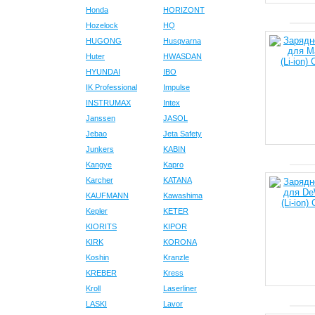
Honda
HORIZONT
Hozelock
HQ
HUGONG
Husqvarna
Huter
HWASDAN
HYUNDAI
IBO
IK Professional
Impulse
INSTRUMAX
Intex
Janssen
JASOL
Jebao
Jeta Safety
Junkers
KABIN
Kangye
Kapro
Karcher
KATANA
KAUFMANN
Kawashima
Kepler
KETER
KIORITS
KIPOR
KIRK
KORONA
Koshin
Kranzle
KREBER
Kress
Kroll
Laserliner
LASKI
Lavor