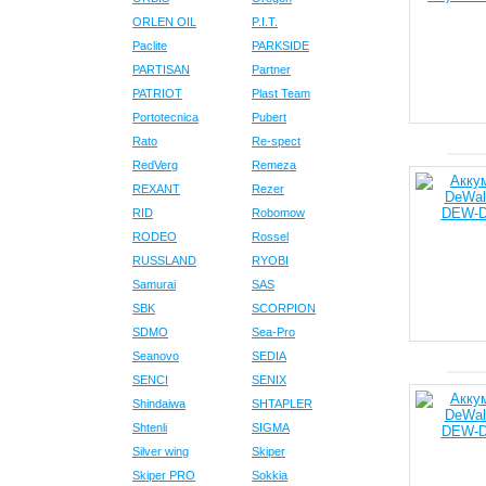
ORLEN OIL
P.I.T.
Paclite
PARKSIDE
PARTISAN
Partner
PATRIOT
Plast Team
Portotecnica
Pubert
Rato
Re-spect
RedVerg
Remeza
REXANT
Rezer
RID
Robomow
RODEO
Rossel
RUSSLAND
RYOBI
Samurai
SAS
SBK
SCORPION
SDMO
Sea-Pro
Seanovo
SEDIA
SENCI
SENIX
Shindaiwa
SHTAPLER
Shtenli
SIGMA
Silver wing
Skiper
Skiper PRO
Sokkia