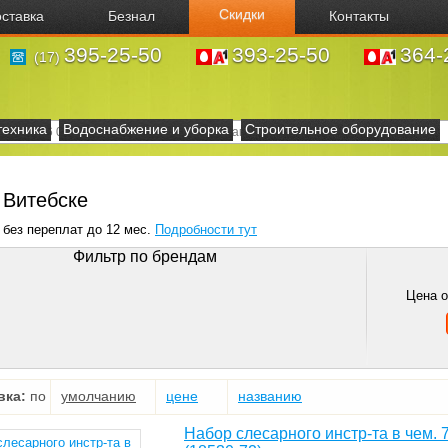
Скидки
ставка
Безнал
Контакты
395-25-50
393-25-50
364-
(17)
техника
Водоснабжение и уборка
Строительное оборудование
 Витебске
 без переплат до 12 мес.
Подробности тут
Фильтр по брендам
Цена 
вка:
по
умолчанию
цене
названию
Набор слесарного инстр-та в чем. 72