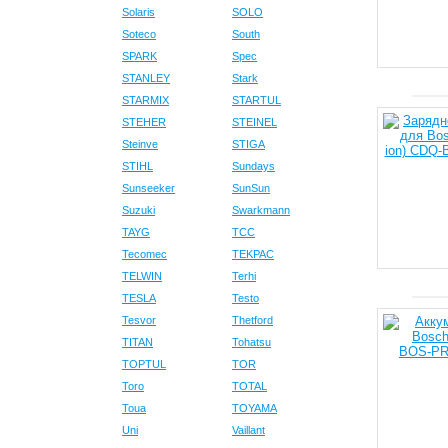
Solaris
SOLO
Soteco
South
SPARK
Spec
STANLEY
Stark
STARMIX
STARTUL
STEHER
STEINEL
Steinve
STIGA
STIHL
Sundays
Sunseeker
SunSun
Suzuki
Swarkmann
TAYG
TCC
Tecomec
TEKPAC
TELWIN
Terhi
TESLA
Testo
Tesvor
Thetford
TITAN
Tohatsu
TOPTUL
TOR
Toro
TOTAL
Toua
TOYAMA
Uni
Vaillant