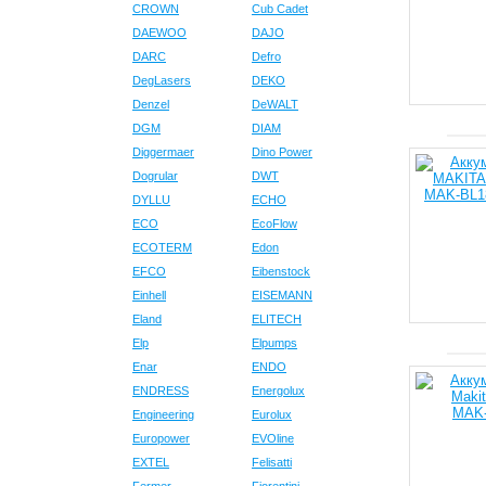
CROWN
Cub Cadet
DAEWOO
DAJO
DARC
Defro
DegLasers
DEKO
Denzel
DeWALT
DGM
DIAM
Diggermaer
Dino Power
Dogrular
DWT
DYLLU
ECHO
ECO
EcoFlow
ECOTERM
Edon
EFCO
Eibenstock
Einhell
EISEMANN
Eland
ELITECH
Elp
Elpumps
Enar
ENDO
ENDRESS
Energolux
Engineering
Eurolux
Europower
EVOline
EXTEL
Felisatti