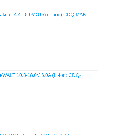
ita 14.4-18.0V 3.0A (Li-ion) CDQ-MAK-
WALT 10.8-18.0V 3.0A (Li-ion) CDQ-