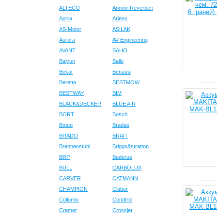
ALTECO
Annovi Reverberi
Aprila
Ariens
AS-Motor
ASILAK
Aurora
AV Engineering
AVANT
BAHO
Baiyun
Ballu
Bekar
Benassi
Beretta
BESTMOW
BESTWAY
BIM
BLACK&DECKER
BLUE AIR
BORT
Bosch
Botuo
Bradas
BRADO
BRAIT
Brennenstuhl
Briggs&stratton
BRP
Buderus
BULL
CARBOLUX
CARVER
CATMANN
CHAMPION
Claber
Collomix
Condtrol
Cramer
Crossjet