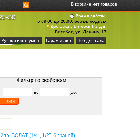
В корзине нет товаров
25-50
Время работы:
с 09.00 до 20.00,
без выходных
Доставка в Витебск 1-2 дня
Витебск, ул. Ленина, 17
Ручной инструмент
Гараж и авто
Все для сада
Фильтр по свойствам
от
до
у.е.
пр. ВОЛАТ (1/4", 1/2", 6 граней)