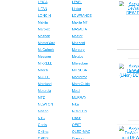
LEICA
LEVEL
LIFAN
Linder
LONCIN
LOWRANCE
Makita
Makita MT
Marolex
MASALTA
Masport
Master
MasterYard
Mazzoni
McCulloch
Mercury
Messner
Metabo
MIKKELE
Milwaukee
Mitech
MITSUBA
MOLOT
Monferme
Motoland
MotorGuide
Motorola
Motul
MTD
MURRAY
NEWTON
Nika
Nissan
NORTON
NTC
OASE
Oasis
OEST
Oklima
OLEO-MAC
ORBIS
Oregon