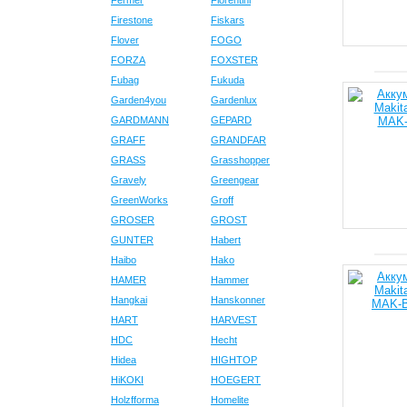
Fermer
Fiorentini
Firestone
Fiskars
Flover
FOGO
FORZA
FOXSTER
Fubag
Fukuda
Garden4you
Gardenlux
GARDMANN
GEPARD
GRAFF
GRANDFAR
GRASS
Grasshopper
Gravely
Greengear
GreenWorks
Groff
GROSER
GROST
GUNTER
Habert
Haibo
Hako
HAMER
Hammer
Hangkai
Hanskonner
HART
HARVEST
HDC
Hecht
Hidea
HIGHTOP
HiKOKI
HOEGERT
Holzfforma
Homelite