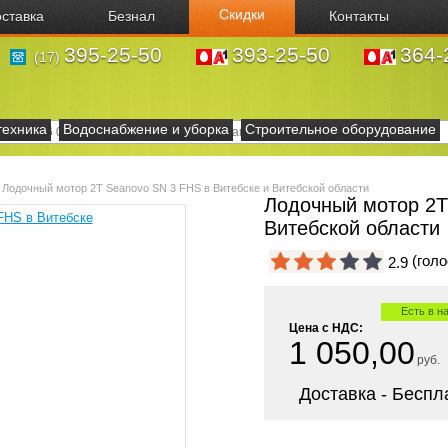
Скидки
ставка
Безнал
Контакты
395-25-50
393-25-50
364-
(17)
техника
Водоснабжение и уборка
Строительное оборудование
Лодочный мотор 2T Seanovo SN 3 FHS в Витебске и Витебской области
Лодочный мотор 2T
Витебской области
(гол
2.9
Есть в н
Цена с НДС:
1 050,00
руб.
Доставка - Беспл