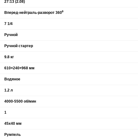
27:13 (2.08)
Вперед-нейтраль-разворот 360⁰
7 1/4
Ручной
Ручной стартер
9.8 кг
610×240×968 мм
Водяное
1.2 л
4000-5500 об/мин
1
45х40 мм
Румпель