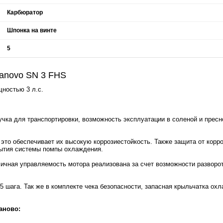
Карбюратор
Шпонка на винте
5
anovo SN 3 FHS
ностью 3 л.с.
чка для транспортировки, возможность эксплуатации в соленой и пресно
то обеспечивает их высокую коррозиестойкость. Также защита от корро
рытия системы помпы охлаждения.
ичная управляемость мотора реализована за счет возможности разворот
шага. Так же в комплекте чека безопасности, запасная крыльчатка охл
аново: