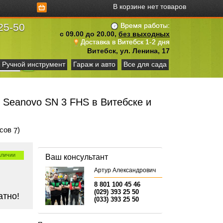
В корзине нет товаров
25-50
Время работы:
с 09.00 до 20.00,
без выходных
Доставка в Витебск 1-2 дня
Витебск, ул. Ленина, 17
Ручной инструмент
Гараж и авто
Все для сада
 Seanovo SN 3 FHS в Витебске и
осов
)
7
аличии
Ваш консультант
Артур Александрович
8 801 100 45 46
(029) 393 25 50
атно!
(033) 393 25 50