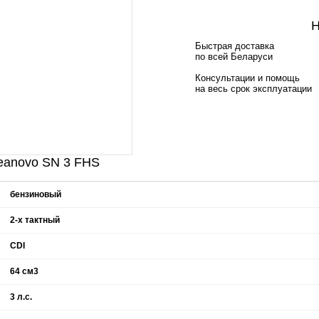
Н
Быстрая доставка
по всей Беларуси
Консультации и помощь
на весь срок эксплуатации
eanovo SN 3 FHS
бензиновый
2-x тактный
CDI
64 см3
3 л.с.