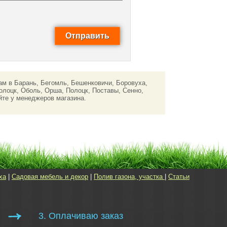
м в Барань, Бегомль, Бешенковичи, Боровуха,
олоцк, Оболь, Орша, Полоцк, Поставы, Сенно,
йте у менеджеров магазина.
ха
|
Садовая мебель и декор
|
Полив газона, участка
|
Статьи
3. Оплачиваю заказ