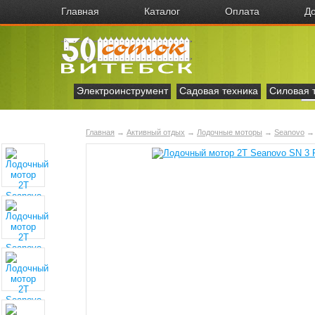
Главная
Каталог
Оплата
До
Электроинструмент
Садовая техника
Силовая 
Главная
→
Активный отдых
→
Лодочные моторы
→
Seanovo
→ 