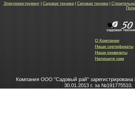
Электроинструмент
|
Садовая техника
|
Силовая техника
|
Строительно
Поли
О Компании
Наши сертификаты
Наши реквизиты
Напишите нам
Компания ООО "Садовый рай" зарегистрирована 
30.01.2013 г. за №191775510.
Зарегистрирован в Торговом реестре 28.02.2013 г. 
Как это работает
до 20:00 пн-пт, с 10:00 до 16:00 
1. Заказываю товар
2. Полу
в Контакт центре
Заби
8 801 100 45 46
Мне 
Бела
e-mail
skype
Посмо
На сайте через корзину